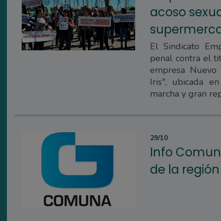
acoso sexua
supermerc
El Sindicato E
penal contra el t
empresa Nuevo 
Iris", ubicada 
marcha y gran re
29/10
Info Comun
de la regió