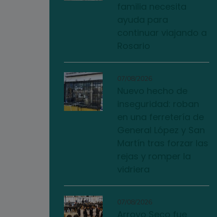
familia necesita
ayuda para
continuar viajando a
Rosario
07/08/2026
Nuevo hecho de
inseguridad: roban
en una ferretería de
General López y San
Martín tras forzar las
rejas y romper la
vidriera
07/08/2026
Arroyo Seco fue