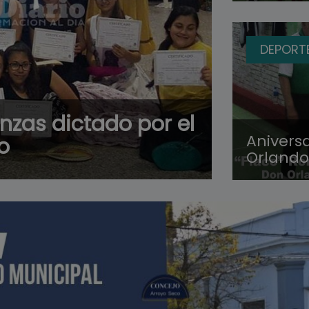
DEPORT
anzas dictado por el
Anivers
o
Orlando