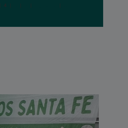
|
4
|
5
|
6
|
Siguiente
|
Última