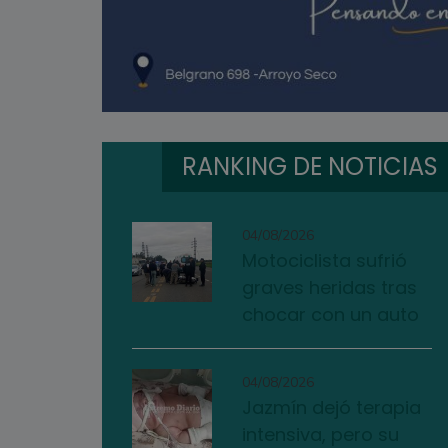
RANKING DE NOTICIAS
04/08/2026
Motociclista sufrió
graves heridas tras
chocar con un auto
04/08/2026
Jazmín dejó terapia
intensiva, pero su