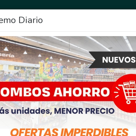
emo Diario
OCIO
DEPORTES
FIGHIERA
GENERAL LAGOS
POLICIALES
RE