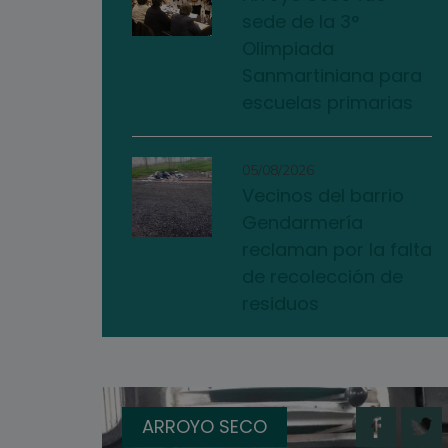
sede de la 3°
Olimpiada
Sanmartiniana para
escuelas primarias
05/08/2026
Vecinos del barrio
Gendarmería
reclaman por la falta
de recolección de
residuos
ARROYO SECO