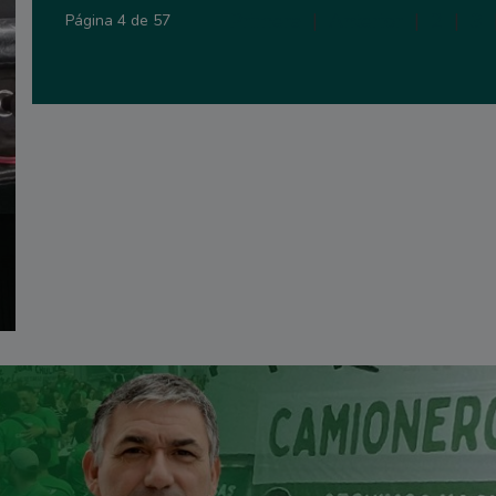
Primera
|
Anterior
|
2
|
3
Página 4 de 57