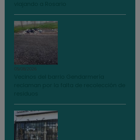
viajando a Rosario
05/08/2026
Vecinos del barrio Gendarmería
reclaman por la falta de recolección de
residuos