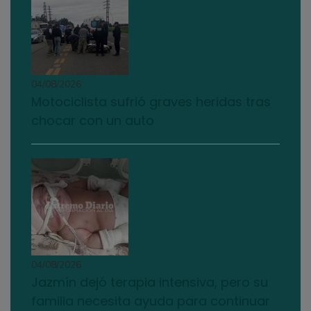
04/08/2026
Motociclista sufrió graves heridas tras
chocar con un auto
04/08/2026
Jazmín dejó terapia intensiva, pero su
familia necesita ayuda para continuar