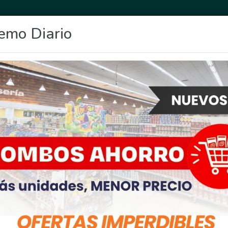
emo Diario
OCIO
DEPORTES
FIGHIERA
GENERAL LAGOS
POLICIALES
RE