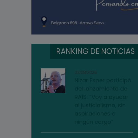
RANKING DE NOTICIAS
03/08/2026
Nizar Esper participó
del lanzamiento de
RAÍS: “Voy a ayudar
al justicialismo, sin
aspiraciones a
ningún cargo”