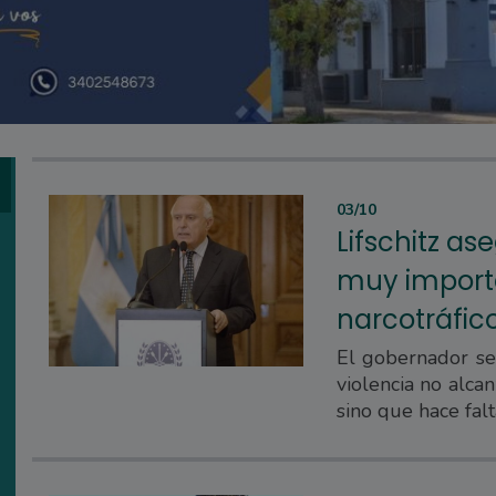
03/10
Lifschitz as
muy importa
narcotráfic
El gobernador se
violencia no alca
sino que hace falt