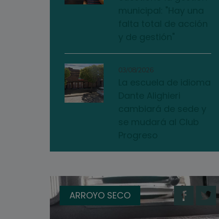
municipal: "Hay una
falta total de acción
y de gestión"
03/08/2026
La escuela de idioma
Dante Alighieri
cambiará de sede y
se mudará al Club
Progreso
ARROYO SECO