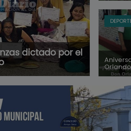
DEPORT
anzas dictado por el
Anivers
o
Orlando