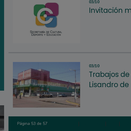
03/10
Invitación 
03/10
Trabajos de 
Lisandro de 
Primera
|
Anterior
|
51
|
52
Página 53 de 57