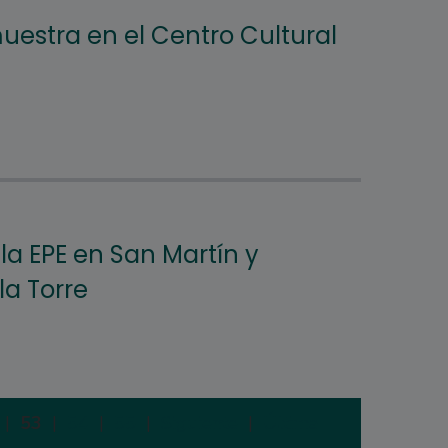
muestra en el Centro Cultural
la EPE en San Martín y
la Torre
|
53
|
54
|
55
|
Siguiente
|
Última