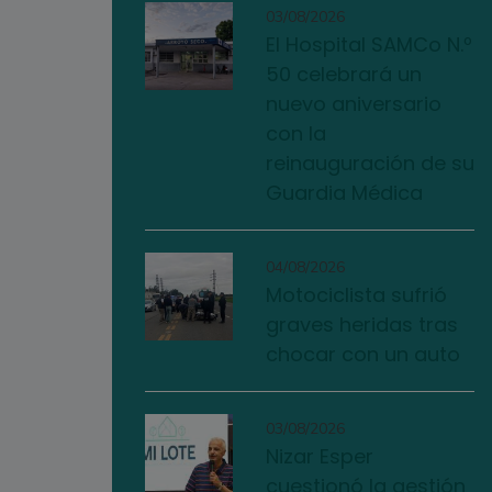
03/08/2026
El Hospital SAMCo N.º
50 celebrará un
nuevo aniversario
con la
reinauguración de su
Guardia Médica
04/08/2026
Motociclista sufrió
graves heridas tras
chocar con un auto
03/08/2026
Nizar Esper
cuestionó la gestión