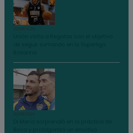
01/08/2026
Unión visita a Regatas con el objetivo
de seguir sumando en la Superliga
Rosarina
01/08/2026
Di María sorprendió en la práctica de
Boca y protagonizó un emotivo