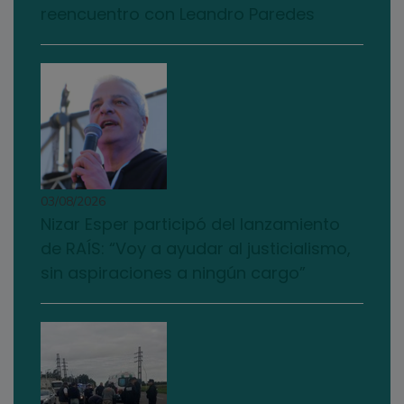
reencuentro con Leandro Paredes
03/08/2026
Nizar Esper participó del lanzamiento
de RAÍS: “Voy a ayudar al justicialismo,
sin aspiraciones a ningún cargo”