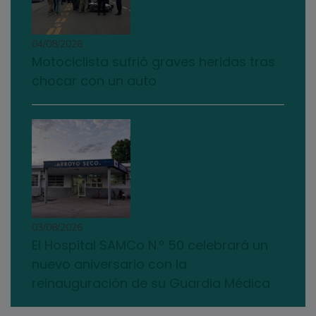
04/08/2026
Motociclista sufrió graves heridas tras
chocar con un auto
03/08/2026
El Hospital SAMCo N.º 50 celebrará un
nuevo aniversario con la
reinauguración de su Guardia Médica