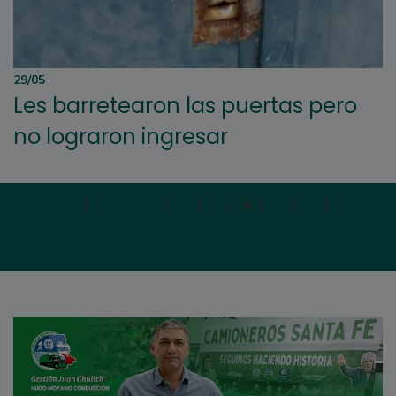
29/05
Les barretearon las puertas pero
no lograron ingresar
Primera
|
Anterior
|
2
|
3
|
4
|
5
|
6
|
Siguien