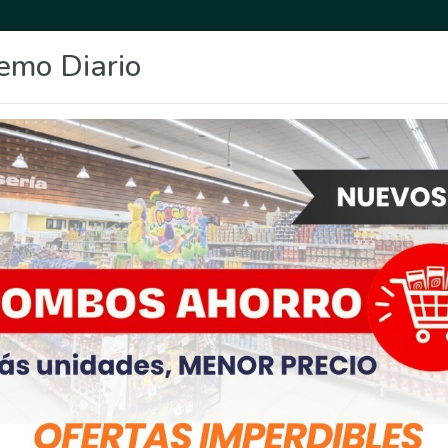
emo Diario
OCIO
DEPORTES
FIGHIERA
GENERAL LAGOS
POLICIALES
RE