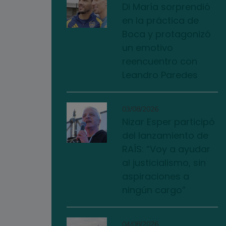
Di María sorprendió
en la práctica de
Boca y protagonizó
un emotivo
reencuentro con
Leandro Paredes
03/08/2026
Nizar Esper participó
del lanzamiento de
RAÍS: “Voy a ayudar
al justicialismo, sin
aspiraciones a
ningún cargo”
04/08/2026