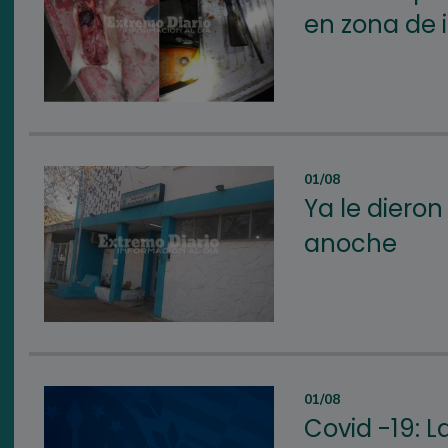
en zona de i
01/08
Ya le dieron
anoche
01/08
Covid -19: L