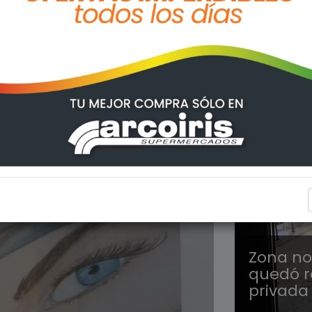
ARROYO
Zona nor
quedó r
privada