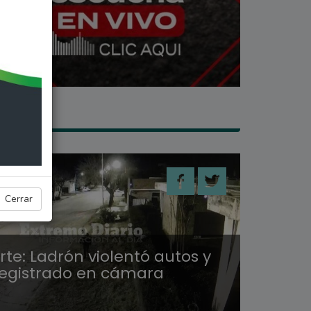
 SECO
Cerrar
te: Ladrón violentó autos y
egistrado en cámara