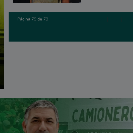
Primera
|
Anterior
|
75
|
76
Página 79 de 79