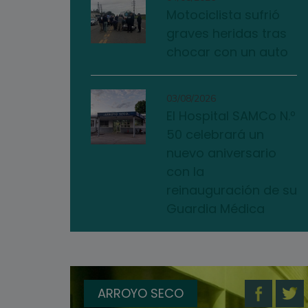
Motociclista sufrió
graves heridas tras
chocar con un auto
03/08/2026
El Hospital SAMCo N.º
50 celebrará un
nuevo aniversario
con la
reinauguración de su
Guardia Médica
ARROYO SECO