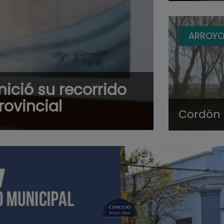
ARROYO
nició su recorrido
provincial
Cordón 