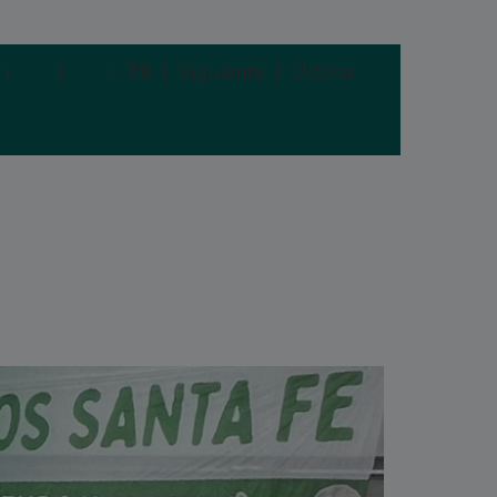
|
77
|
78
|
79
|
Siguiente |
Última