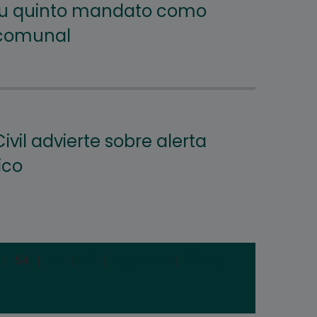
su quinto mandato como
 comunal
ivil advierte sobre alerta
ico
|
54
|
55
|
56
|
Siguiente
|
Última