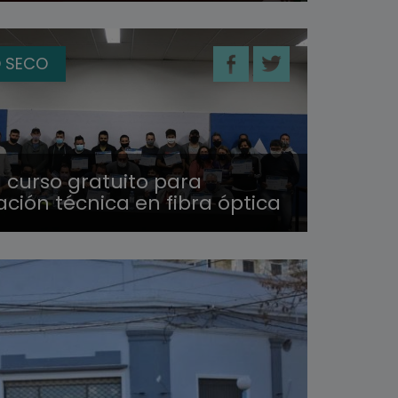
 SECO
l curso gratuito para
ción técnica en fibra óptica