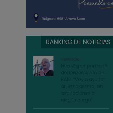
RANKING DE NOTICIAS
03/08/2026
Nizar Esper participó
del lanzamiento de
RAÍS: “Voy a ayudar
al justicialismo, sin
aspiraciones a
ningún cargo”