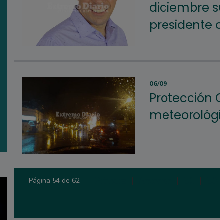
diciembre 
presidente
06/09
Protección C
meteorológ
Primera
|
Anterior
|
52
|
53
Página 54 de 62