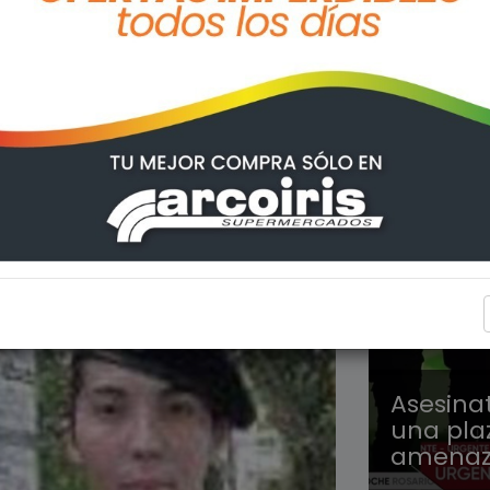
REGION
Asesina
una pla
amenaz