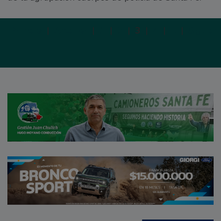
Primera
|
Anterior
|
1
|
2
|
3
|
4
|
5
|
Siguien