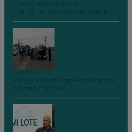
nuevo aniversario con la
reinauguración de su Guardia Médica
04/08/2026
Motociclista sufrió graves heridas tras
chocar con un auto