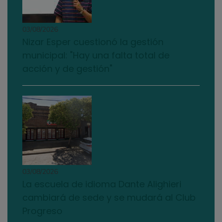
03/08/2026
Nizar Esper cuestionó la gestión
municipal: "Hay una falta total de
acción y de gestión"
03/08/2026
La escuela de idioma Dante Alighieri
cambiará de sede y se mudará al Club
Progreso