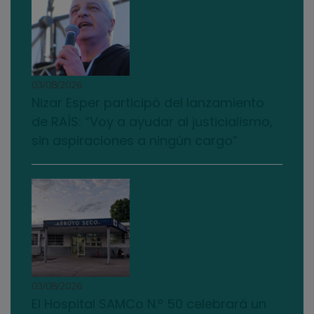
03/08/2026
Nizar Esper participó del lanzamiento
de RAÍS: “Voy a ayudar al justicialismo,
sin aspiraciones a ningún cargo”
03/08/2026
El Hospital SAMCo N.º 50 celebrará un