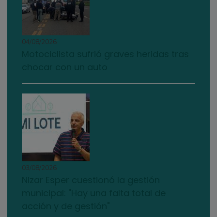
04/08/2026
Motociclista sufrió graves heridas tras
chocar con un auto
03/08/2026
Nizar Esper cuestionó la gestión
municipal: "Hay una falta total de
acción y de gestión"