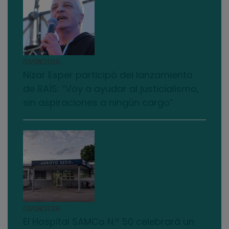
03/08/2026
Nizar Esper participó del lanzamiento
de RAÍS: “Voy a ayudar al justicialismo,
sin aspiraciones a ningún cargo”
03/08/2026
El Hospital SAMCo N.º 50 celebrará un