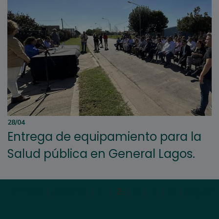
28/04
Entrega de equipamiento para la
Salud pública en General Lagos.
Primera
|
Anterior
|
1
|
2
|
3
|
4
|
5
|
Siguien