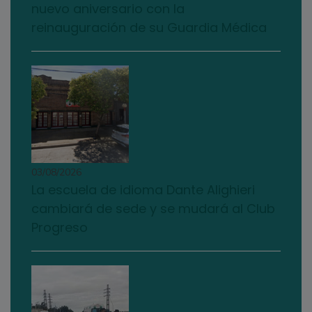
nuevo aniversario con la
reinauguración de su Guardia Médica
03/08/2026
La escuela de idioma Dante Alighieri
cambiará de sede y se mudará al Club
Progreso