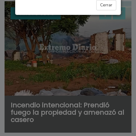
Cerrar
ARROYO SECO
Incendio intencional: Prendió
fuego la propiedad y amenazó al
casero