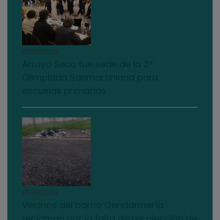
07/08/2026
Arroyo Seco fue sede de la 3°
Olimpiada Sanmartiniana para
escuelas primarias
05/08/2026
Vecinos del barrio Gendarmería
reclaman por la falta de recolección de