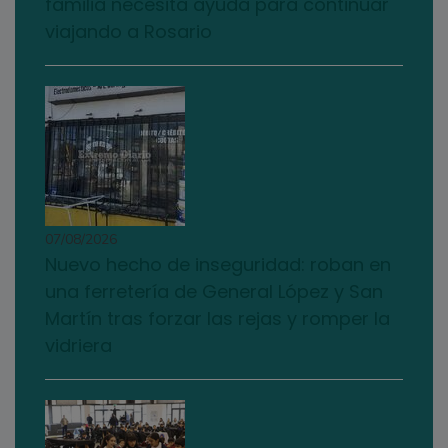
familia necesita ayuda para continuar
viajando a Rosario
07/08/2026
Nuevo hecho de inseguridad: roban en
una ferretería de General López y San
Martín tras forzar las rejas y romper la
vidriera