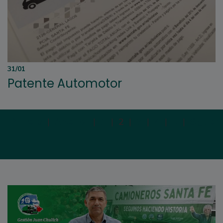
31/01
Patente Automotor
Primera
|
Anterior
|
1
|
2
|
3
|
4
|
5
|
Siguien