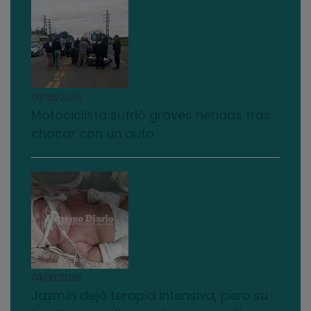
04/08/2026
Motociclista sufrió graves heridas tras
chocar con un auto
04/08/2026
Jazmín dejó terapia intensiva, pero su