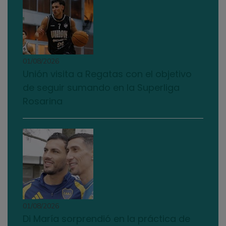
01/08/2026
Unión visita a Regatas con el objetivo
de seguir sumando en la Superliga
Rosarina
01/08/2026
Di María sorprendió en la práctica de