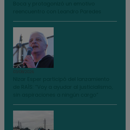
Boca y protagonizó un emotivo
reencuentro con Leandro Paredes
03/08/2026
Nizar Esper participó del lanzamiento
de RAÍS: “Voy a ayudar al justicialismo,
sin aspiraciones a ningún cargo”