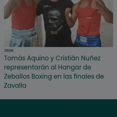
29/06
Tomás Aquino y Cristián Nuñez
representarán al Hangar de
Zeballos Boxing en las finales de
Zavalla
Primera
|
Anterior
|
1
|
2
|
3
|
4
|
5
|
Siguien