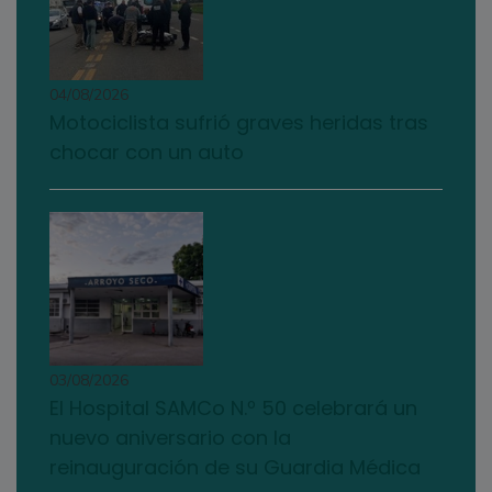
04/08/2026
Motociclista sufrió graves heridas tras
chocar con un auto
03/08/2026
El Hospital SAMCo N.º 50 celebrará un
nuevo aniversario con la
reinauguración de su Guardia Médica