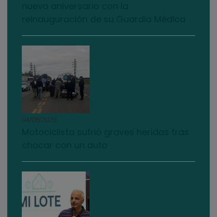
nuevo aniversario con la
reinauguración de su Guardia Médica
04/08/2026
Motociclista sufrió graves heridas tras
chocar con un auto