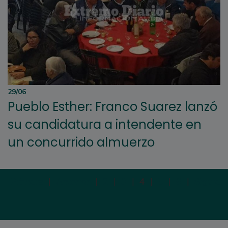
29/06
Pueblo Esther: Franco Suarez lanzó
su candidatura a intendente en
un concurrido almuerzo
Primera
|
Anterior
|
2
|
3
|
4
|
5
|
6
|
Siguien