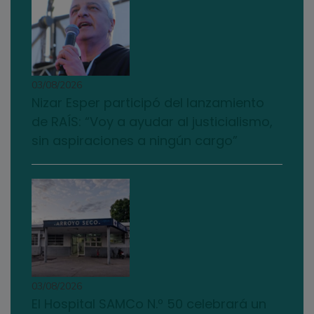
03/08/2026
Nizar Esper participó del lanzamiento
de RAÍS: “Voy a ayudar al justicialismo,
sin aspiraciones a ningún cargo”
03/08/2026
El Hospital SAMCo N.º 50 celebrará un