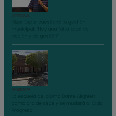
03/08/2026
Nizar Esper cuestionó la gestión
municipal: "Hay una falta total de
acción y de gestión"
03/08/2026
La escuela de idioma Dante Alighieri
cambiará de sede y se mudará al Club
Progreso