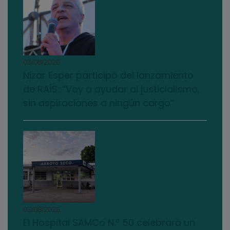
03/08/2026
Nizar Esper participó del lanzamiento
de RAÍS: “Voy a ayudar al justicialismo,
sin aspiraciones a ningún cargo”
03/08/2026
El Hospital SAMCo N.º 50 celebrará un