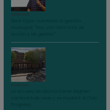
03/08/2026
Nizar Esper cuestionó la gestión
municipal: "Hay una falta total de
acción y de gestión"
03/08/2026
La escuela de idioma Dante Alighieri
cambiará de sede y se mudará al Club
Progreso