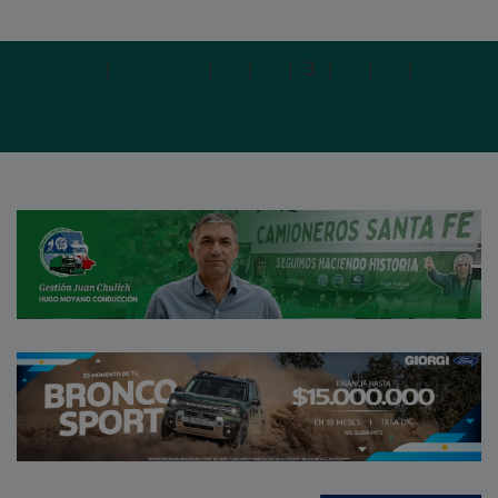
Primera
|
Anterior
|
1
|
2
|
3
|
4
|
5
|
Siguien