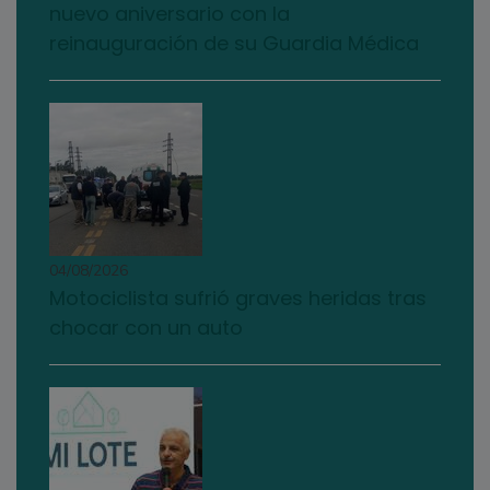
nuevo aniversario con la
reinauguración de su Guardia Médica
04/08/2026
Motociclista sufrió graves heridas tras
chocar con un auto