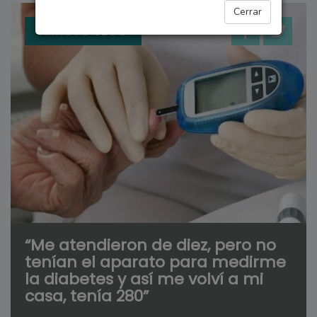
Cerrar
ARROYO SECO
“Me atendieron de diez, pero no
tenían el aparato para medirme
la diabetes y así me volví a mi
casa, tenía 280”