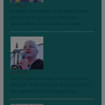
01/08/2026
Di María sorprendió en la práctica de
Boca y protagonizó un emotivo
reencuentro con Leandro Paredes
03/08/2026
Nizar Esper participó del lanzamiento
de RAÍS: “Voy a ayudar al justicialismo,
sin aspiraciones a ningún cargo”