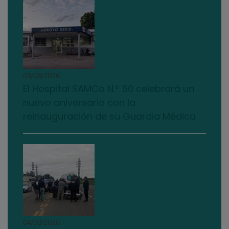
03/08/2026
El Hospital SAMCo N.º 50 celebrará un
nuevo aniversario con la
reinauguración de su Guardia Médica
04/08/2026