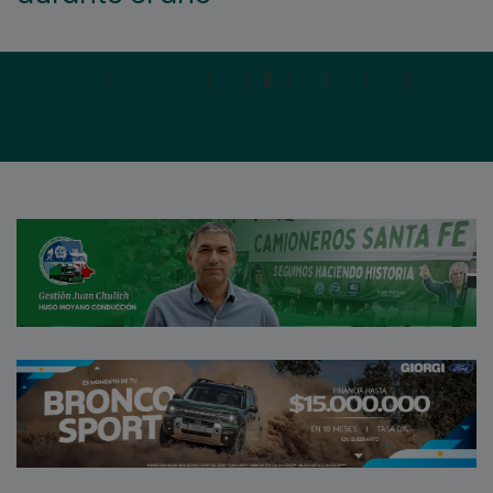
Primera
|
Anterior
|
1
|
2
|
3
|
4
|
5
|
Siguien