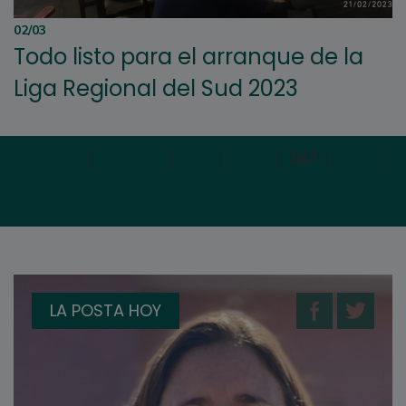
02/03
Todo listo para el arranque de la
Liga Regional del Sud 2023
Primera
|
Anterior
|
165
|
166
|
167
|
168
|
1
LA POSTA HOY