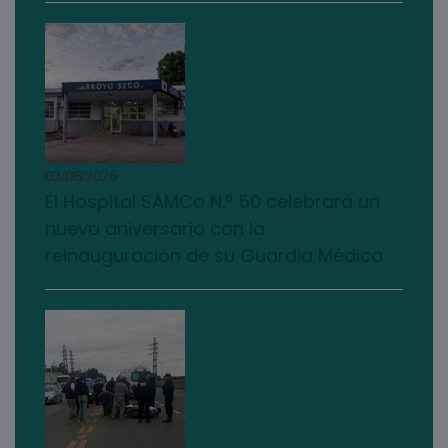
03/08/2026
El Hospital SAMCo N.º 50 celebrará un
nuevo aniversario con la
reinauguración de su Guardia Médica