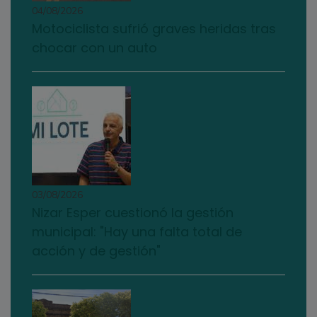
04/08/2026
Motociclista sufrió graves heridas tras
chocar con un auto
03/08/2026
Nizar Esper cuestionó la gestión
municipal: "Hay una falta total de
acción y de gestión"