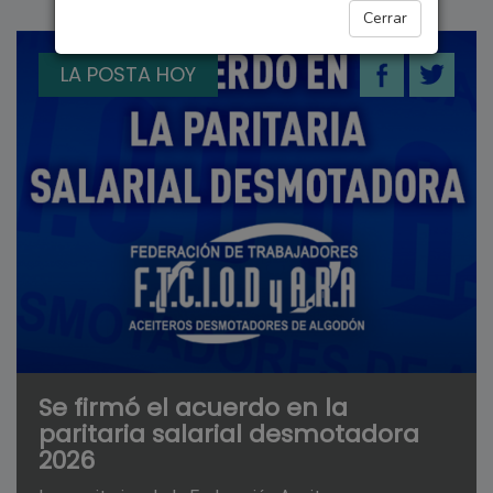
Cerrar
LA POSTA HOY
Se firmó el acuerdo en la
paritaria salarial desmotadora
2026