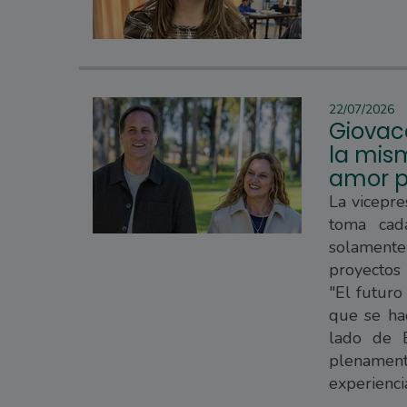
22/07/2026
Giovac
la mism
amor p
La vicepre
toma cad
solament
proyectos
"El futuro
que se hac
lado de E
plenament
experienci