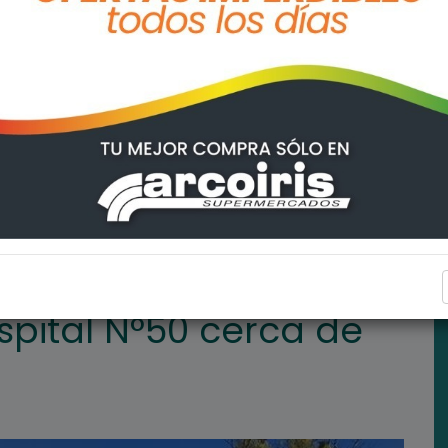
a de un millón de pesos
LA POSTA HOY
spital N°50 cerca de