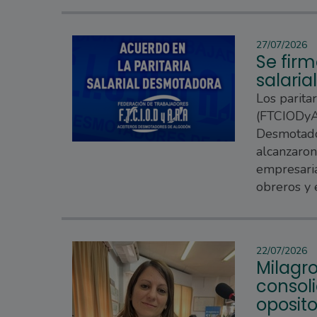
27/07/2026
Se firm
salari
Los parita
(FTCIODyAR
Desmotado
alcanzaron
empresaria
obreros y
22/07/2026
Milagro
consoli
oposito