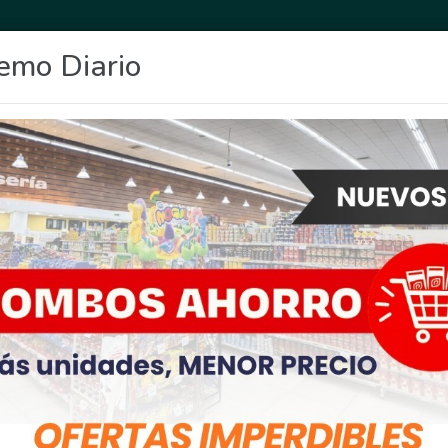
emo Diario
OCIO
DEPORTES
FIGHIERA
GENERAL LAGOS
POLICIALES
RE