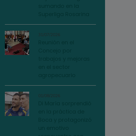
sumando en la
Superliga Rosarina
31/07/2026
Reunión en el
Concejo por
trabajos y mejoras
en el sector
agropecuario
01/08/2026
Di María sorprendió
en la práctica de
Boca y protagonizó
un emotivo