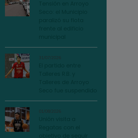
Tensión en Arroyo
Seco: el Municipio
paralizó su flota
frente al edificio
municipal
31/07/2026
El partido entre
Talleres R.B. y
Talleres de Arroyo
Seco fue suspendido
01/08/2026
Unión visita a
Regatas con el
objetivo de seguir