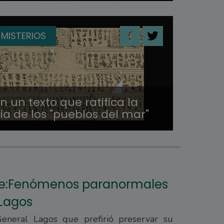
 MISTERIOS
n un texto que ratifica la
ia de los "pueblos del mar"
nte:Fenómenos paranormales
Lagos
eneral Lagos que prefirió preservar su