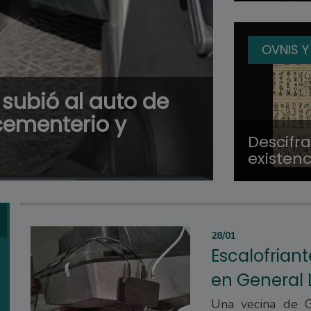
OVNIS Y
subió al auto de
 cementerio y
Descifra
existenc
28/01
Escalofria
en General 
Una vecina de G