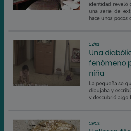
identidad reveló
una serie de ext
hace unos pocos 
12/01
Una diabóli
fenómeno p
niña
La pequeña se qu
dibujaba y escrib
y descubrió algo h
19/12