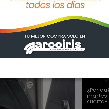
OVNIS Y
¿Por qu
martes 
suerte?