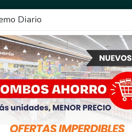
emo Diario
OCIO
DEPORTES
FIGHIERA
GENERAL LAGOS
POLICIALES
RE