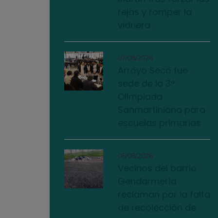
rejas y romper la
vidriera
07/08/2026
Arroyo Seco fue
sede de la 3°
Olimpiada
Sanmartiniana para
escuelas primarias
05/08/2026
Vecinos del barrio
Gendarmería
reclaman por la falta
de recolección de