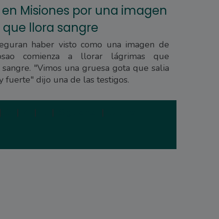
en Misiones por una imagen
 que llora sangre
seguran haber visto como una imagen de
iosao comienza a llorar lágrimas que
 sangre. "Vimos una gruesa gota que salia
 fuerte" dijo una de las testigos.
|
3
|
4
|
5
|
Siguiente
|
Última