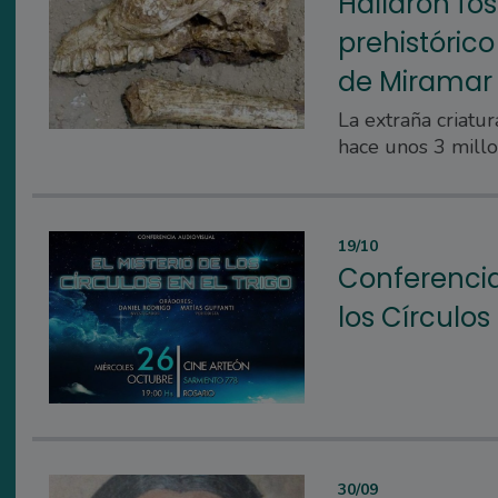
Hallaron fó
prehistóric
de Miramar
La extraña criatu
hace unos 3 millo
19/10
Conferencia 
los Círculos 
30/09