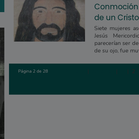
Conmoción 
de un Cristo
Siete mujeres a
Jesús Mericord
parecerían ser de
de su ojo, fue muy
Primera
|
Anterior
|
1
|
2
Página 2 de 28