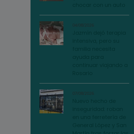
chocar con un auto
04/08/2026
Jazmín dejó terapia
intensiva, pero su
familia necesita
ayuda para
continuar viajando a
Rosario
07/08/2026
Nuevo hecho de
inseguridad: roban
en una ferretería de
General López y San
Martín tras forzar las