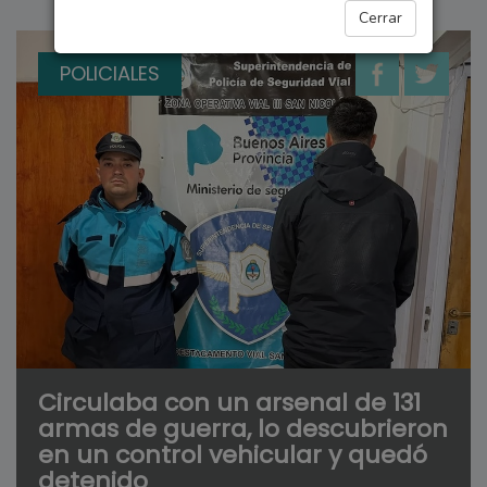
Cerrar
POLICIALES
Circulaba con un arsenal de 131
armas de guerra, lo descubrieron
en un control vehicular y quedó
detenido