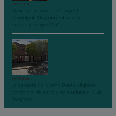
03/08/2026
Nizar Esper cuestionó la gestión
municipal: "Hay una falta total de
acción y de gestión"
03/08/2026
La escuela de idioma Dante Alighieri
cambiará de sede y se mudará al Club
Progreso