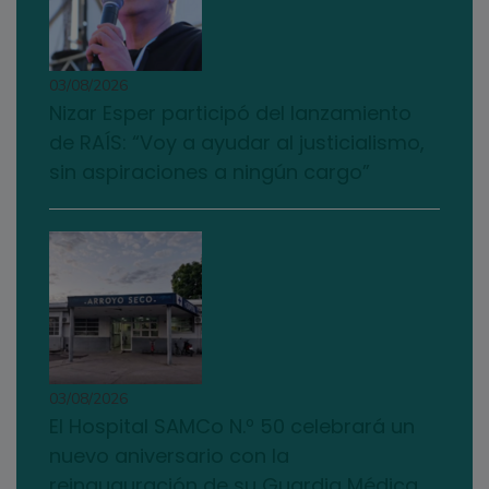
03/08/2026
Nizar Esper participó del lanzamiento
de RAÍS: “Voy a ayudar al justicialismo,
sin aspiraciones a ningún cargo”
03/08/2026
El Hospital SAMCo N.º 50 celebrará un
nuevo aniversario con la
reinauguración de su Guardia Médica