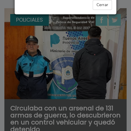
Cerrar
POLICIALES
Circulaba con un arsenal de 131
armas de guerra, lo descubrieron
en un control vehicular y quedó
detenido