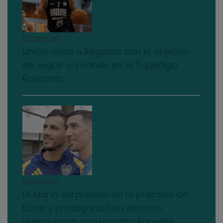
01/08/2026
Unión visita a Regatas con el objetivo
de seguir sumando en la Superliga
Rosarina
01/08/2026
Di María sorprendió en la práctica de
Boca y protagonizó un emotivo
reencuentro con Leandro Paredes