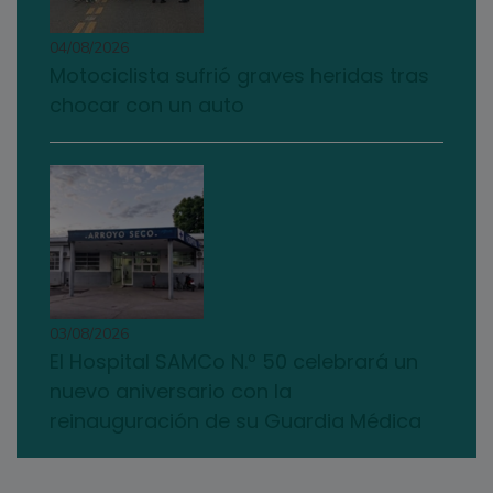
04/08/2026
Motociclista sufrió graves heridas tras
chocar con un auto
03/08/2026
El Hospital SAMCo N.º 50 celebrará un
nuevo aniversario con la
reinauguración de su Guardia Médica