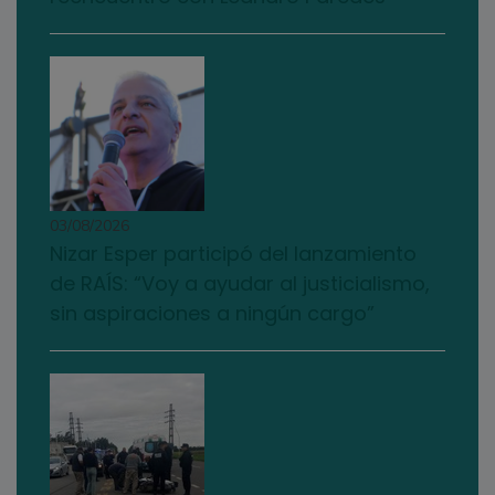
03/08/2026
Nizar Esper participó del lanzamiento
de RAÍS: “Voy a ayudar al justicialismo,
sin aspiraciones a ningún cargo”