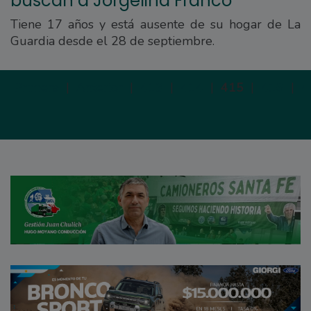
buscan a Jorgelina Franco
Tiene 17 años y está ausente de su hogar de La
Guardia desde el 28 de septiembre.
Primera
|
Anterior
|
413
|
414
|
415
|
416
|
4