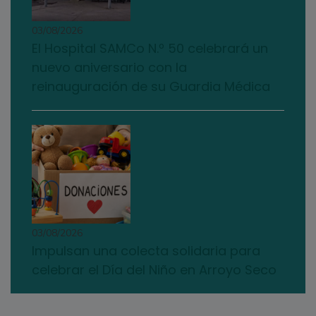
03/08/2026
El Hospital SAMCo N.º 50 celebrará un
nuevo aniversario con la
reinauguración de su Guardia Médica
03/08/2026
Impulsan una colecta solidaria para
celebrar el Día del Niño en Arroyo Seco