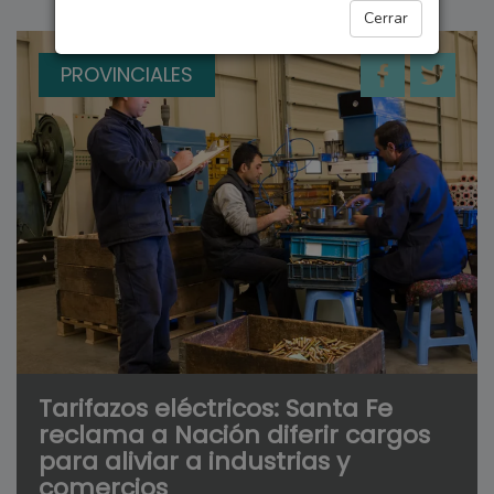
Cerrar
PROVINCIALES
Tarifazos eléctricos: Santa Fe
reclama a Nación diferir cargos
para aliviar a industrias y
comercios