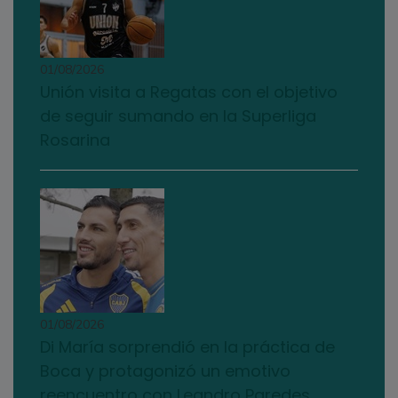
01/08/2026
Unión visita a Regatas con el objetivo
de seguir sumando en la Superliga
Rosarina
01/08/2026
Di María sorprendió en la práctica de
Boca y protagonizó un emotivo
reencuentro con Leandro Paredes