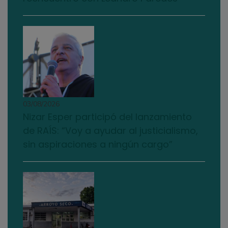
03/08/2026
Nizar Esper participó del lanzamiento
de RAÍS: “Voy a ayudar al justicialismo,
sin aspiraciones a ningún cargo”