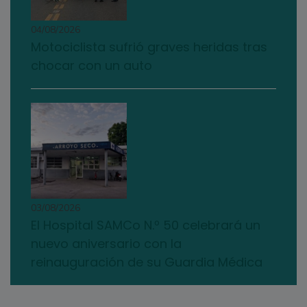
04/08/2026
Motociclista sufrió graves heridas tras
chocar con un auto
03/08/2026
El Hospital SAMCo N.º 50 celebrará un
nuevo aniversario con la
reinauguración de su Guardia Médica