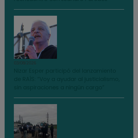
03/08/2026
Nizar Esper participó del lanzamiento
de RAÍS: “Voy a ayudar al justicialismo,
sin aspiraciones a ningún cargo”