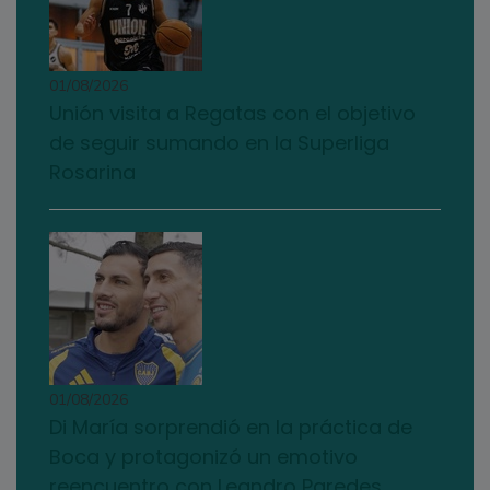
01/08/2026
Unión visita a Regatas con el objetivo
de seguir sumando en la Superliga
Rosarina
01/08/2026
Di María sorprendió en la práctica de
Boca y protagonizó un emotivo
reencuentro con Leandro Paredes