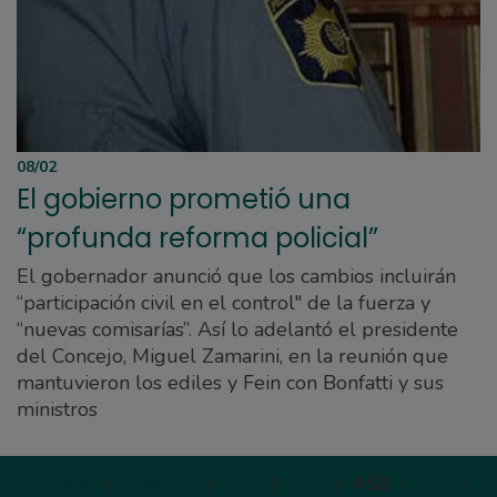
08/02
El gobierno prometió una
“profunda reforma policial”
El gobernador anunció que los cambios incluirán
“participación civil en el control" de la fuerza y
“nuevas comisarías”. Así lo adelantó el presidente
del Concejo, Miguel Zamarini, en la reunión que
mantuvieron los ediles y Fein con Bonfatti y sus
ministros
Primera
|
Anterior
|
456
|
457
|
458
|
459
|
4