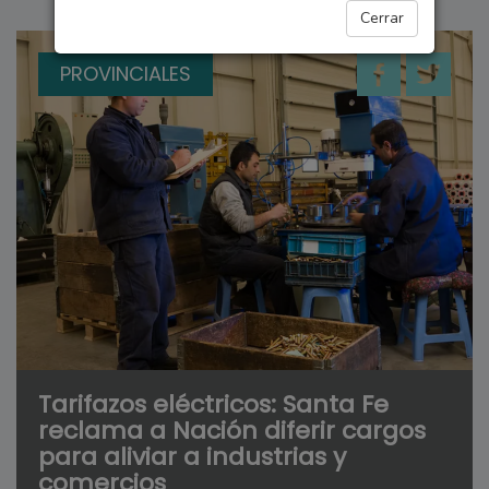
Cerrar
PROVINCIALES
Tarifazos eléctricos: Santa Fe
reclama a Nación diferir cargos
para aliviar a industrias y
comercios