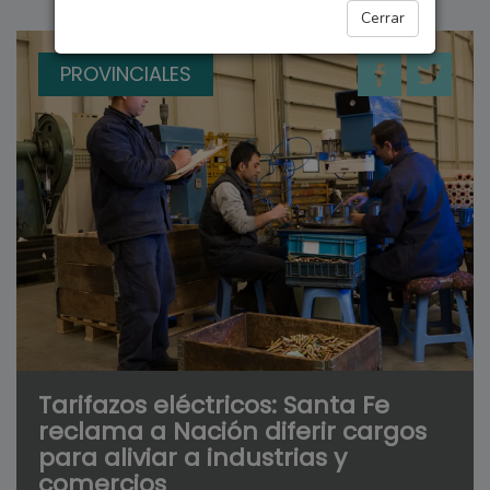
Cerrar
PROVINCIALES
Tarifazos eléctricos: Santa Fe
reclama a Nación diferir cargos
para aliviar a industrias y
comercios