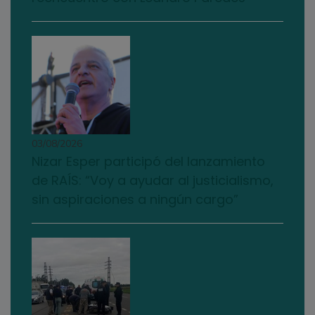
03/08/2026
Nizar Esper participó del lanzamiento
de RAÍS: “Voy a ayudar al justicialismo,
sin aspiraciones a ningún cargo”