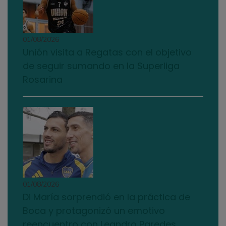
01/08/2026
Unión visita a Regatas con el objetivo
de seguir sumando en la Superliga
Rosarina
01/08/2026
Di María sorprendió en la práctica de
Boca y protagonizó un emotivo
reencuentro con Leandro Paredes