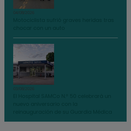
04/08/2026
Motociclista sufrió graves heridas tras
chocar con un auto
03/08/2026
El Hospital SAMCo N.º 50 celebrará un
nuevo aniversario con la
reinauguración de su Guardia Médica