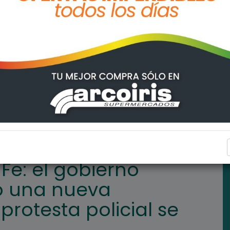
rovincial presentó una nueva propuesta, pero la protesta policial
PROVINCIALES
Fe: el gobierno
tó una nueva
protesta policial se