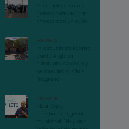
Motociclista sufrió
graves heridas tras
chocar con un auto
03/08/2026
La escuela de idioma
Dante Alighieri
cambiará de sede y
se mudará al Club
Progreso
03/08/2026
Nizar Esper
cuestionó la gestión
municipal: "Hay una