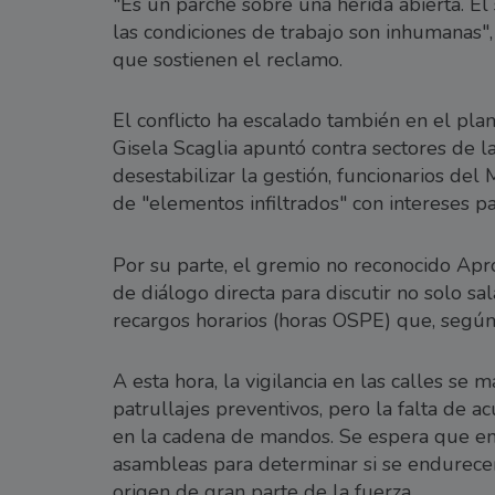
"Es un parche sobre una herida abierta. El 
las condiciones de trabajo son inhumanas",
que sostienen el reclamo.
El conflicto ha escalado también en el pla
Gisela Scaglia apuntó contra sectores de la
desestabilizar la gestión, funcionarios del
de "elementos infiltrados" con intereses pa
Por su parte, el gremio no reconocido Apr
de diálogo directa para discutir no solo sa
recargos horarios (horas OSPE) que, según
A esta hora, la vigilancia en las calles s
patrullajes preventivos, pero la falta de 
en la cadena de mandos. Se espera que en
asambleas para determinar si se endurecen 
origen de gran parte de la fuerza.