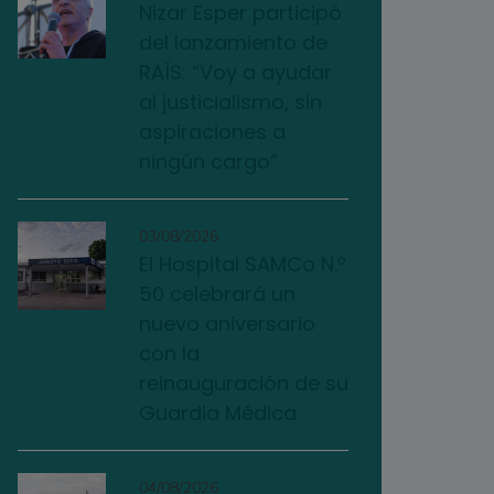
Nizar Esper participó
del lanzamiento de
RAÍS: “Voy a ayudar
al justicialismo, sin
aspiraciones a
ningún cargo”
03/08/2026
El Hospital SAMCo N.º
50 celebrará un
nuevo aniversario
con la
reinauguración de su
Guardia Médica
04/08/2026