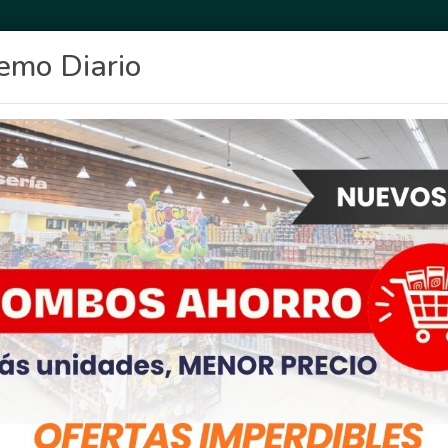
emo Diario
OCIO
DEPORTES
FIGHIERA
GENERAL LAGOS
POLICIALES
RE