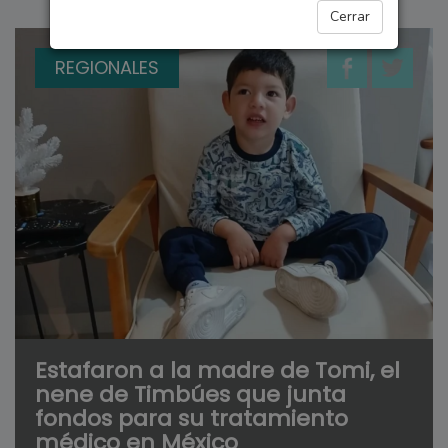
Cerrar
REGIONALES
Estafaron a la madre de Tomi, el
nene de Timbúes que junta
fondos para su tratamiento
médico en México