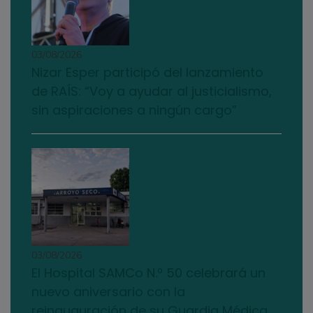
03/08/2026
Nizar Esper participó del lanzamiento
de RAÍS: “Voy a ayudar al justicialismo,
sin aspiraciones a ningún cargo”
03/08/2026
El Hospital SAMCo N.º 50 celebrará un
nuevo aniversario con la
reinauguración de su Guardia Médica