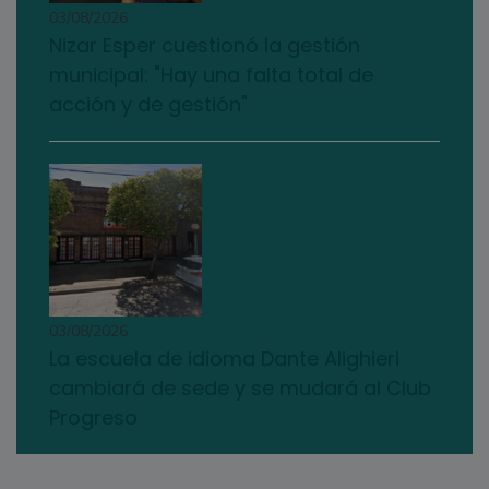
03/08/2026
Nizar Esper cuestionó la gestión
municipal: "Hay una falta total de
acción y de gestión"
03/08/2026
La escuela de idioma Dante Alighieri
cambiará de sede y se mudará al Club
Progreso