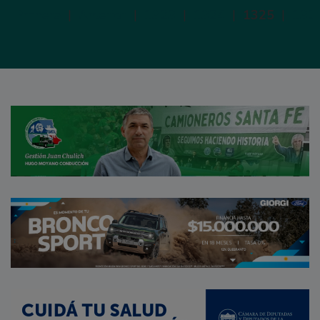
Primera
|
Anterior
|
1323
|
1324
|
1325
|
132