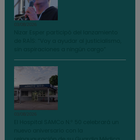
03/08/2026
Nizar Esper participó del lanzamiento
de RAÍS: “Voy a ayudar al justicialismo,
sin aspiraciones a ningún cargo”
03/08/2026
El Hospital SAMCo N.º 50 celebrará un
nuevo aniversario con la
reinauguración de su Guardia Médica