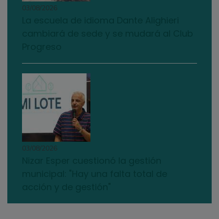
03/08/2026
La escuela de idioma Dante Alighieri
cambiará de sede y se mudará al Club
Progreso
03/08/2026
Nizar Esper cuestionó la gestión
municipal: "Hay una falta total de
acción y de gestión"