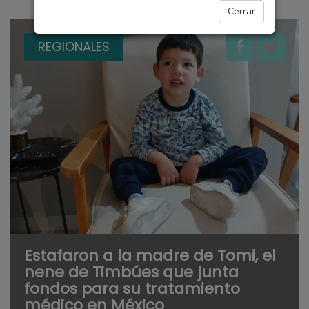
Cerrar
REGIONALES
Estafaron a la madre de Tomi, el
nene de Timbúes que junta
fondos para su tratamiento
médico en México