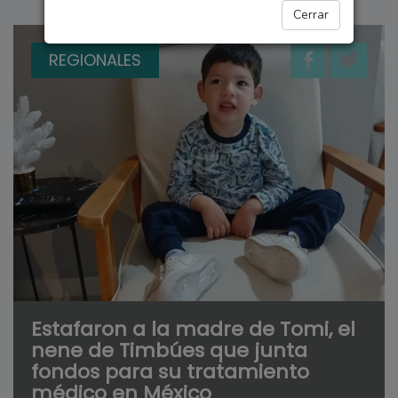
Cerrar
REGIONALES
Estafaron a la madre de Tomi, el
nene de Timbúes que junta
fondos para su tratamiento
médico en México