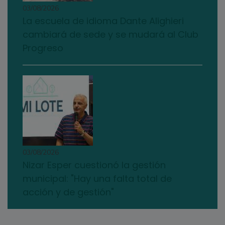
03/08/2026
La escuela de idioma Dante Alighieri
cambiará de sede y se mudará al Club
Progreso
03/08/2026
Nizar Esper cuestionó la gestión
municipal: "Hay una falta total de
acción y de gestión"