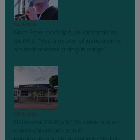
03/08/2026
Nizar Esper participó del lanzamiento
de RAÍS: “Voy a ayudar al justicialismo,
sin aspiraciones a ningún cargo”
03/08/2026
El Hospital SAMCo N.º 50 celebrará un
nuevo aniversario con la
reinauguración de su Guardia Médica