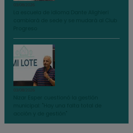
03/08/2026
La escuela de idioma Dante Alighieri
cambiará de sede y se mudará al Club
Progreso
03/08/2026
Nizar Esper cuestionó la gestión
municipal: "Hay una falta total de
acción y de gestión"