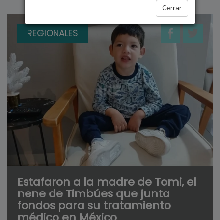
Cerrar
REGIONALES
Estafaron a la madre de Tomi, el
nene de Timbúes que junta
fondos para su tratamiento
médico en México