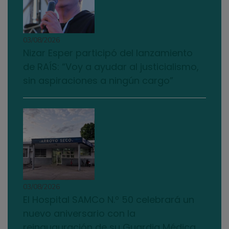
03/08/2026
Nizar Esper participó del lanzamiento
de RAÍS: “Voy a ayudar al justicialismo,
sin aspiraciones a ningún cargo”
03/08/2026
El Hospital SAMCo N.º 50 celebrará un
nuevo aniversario con la
reinauguración de su Guardia Médica