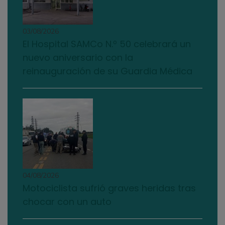
03/08/2026
El Hospital SAMCo N.º 50 celebrará un
nuevo aniversario con la
reinauguración de su Guardia Médica
04/08/2026
Motociclista sufrió graves heridas tras
chocar con un auto