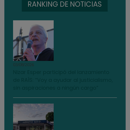
RANKING DE NOTICIAS
03/08/2026
Nizar Esper participó del lanzamiento
de RAÍS: “Voy a ayudar al justicialismo,
sin aspiraciones a ningún cargo”