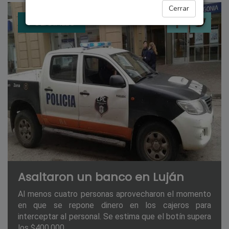
Cerrar
POLICIALES
Asaltaron un banco en Luján
Al menos cuatro personas aprovecharon el momento
en que se repone dinero en los cajeros para
interceptar al personal. Se estima que el botín supera
los $400.000.