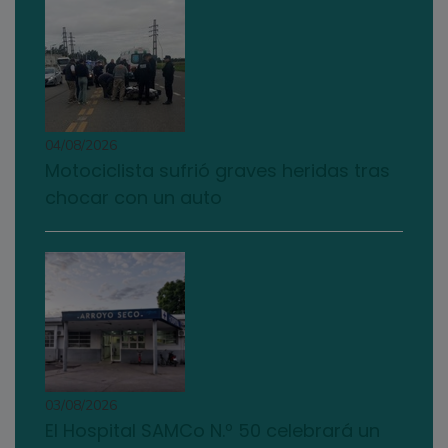
04/08/2026
Motociclista sufrió graves heridas tras
chocar con un auto
03/08/2026
El Hospital SAMCo N.º 50 celebrará un