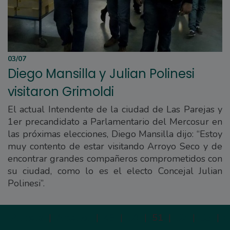
03/07
Diego Mansilla y Julian Polinesi
visitaron Grimoldi
El actual Intendente de la ciudad de Las Parejas y
1er precandidato a Parlamentario del Mercosur en
las próximas elecciones, Diego Mansilla dijo: “Estoy
muy contento de estar visitando Arroyo Seco y de
encontrar grandes compañeros comprometidos con
su ciudad, como lo es el electo Concejal Julian
Polinesi”.
Primera
|
Anterior
|
49
|
50
|
51
|
52
|
53
|
S