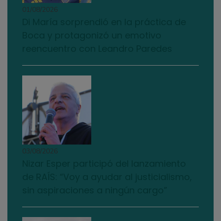
01/08/2026
Di María sorprendió en la práctica de
Boca y protagonizó un emotivo
reencuentro con Leandro Paredes
03/08/2026
Nizar Esper participó del lanzamiento
de RAÍS: “Voy a ayudar al justicialismo,
sin aspiraciones a ningún cargo”