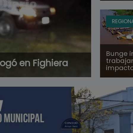
REGION
Bunge i
trabaja
ogó en Fighiera
impact