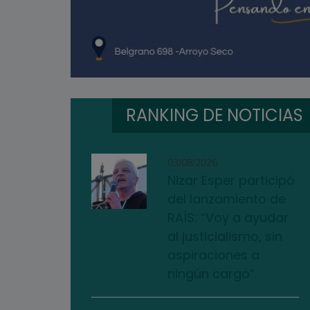
RANKING DE NOTICIAS
03/08/2026
Nizar Esper participó
del lanzamiento de
RAÍS: “Voy a ayudar
al justicialismo, sin
aspiraciones a
ningún cargo”