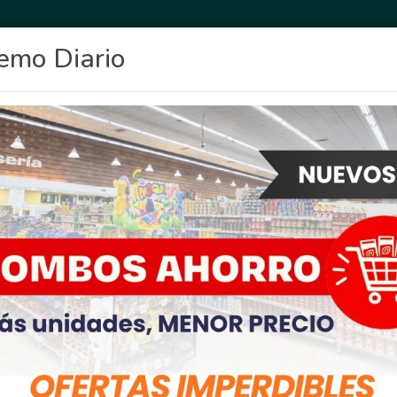
emo Diario
OCIO
DEPORTES
FIGHIERA
GENERAL LAGOS
POLICIALES
RE