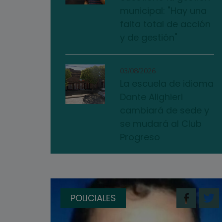
municipal: "Hay una
falta total de acción
y de gestión"
03/08/2026
La escuela de idioma
Dante Alighieri
cambiará de sede y
se mudará al Club
Progreso
POLICIALES