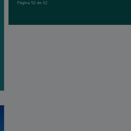
Primera
|
Anterior
|
48
|
49
Página 52 de 52