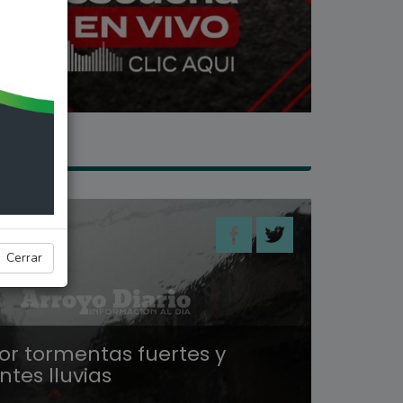
ALES
Cerrar
or tormentas fuertes y
tes lluvias