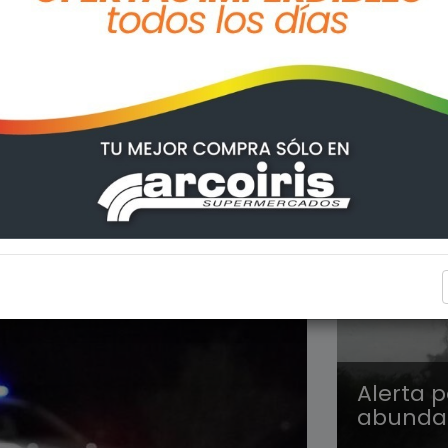
REGION
Alerta p
abundan