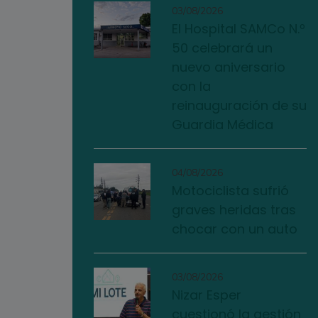
03/08/2026
El Hospital SAMCo N.º
50 celebrará un
nuevo aniversario
con la
reinauguración de su
Guardia Médica
04/08/2026
Motociclista sufrió
graves heridas tras
chocar con un auto
03/08/2026
Nizar Esper
cuestionó la gestión