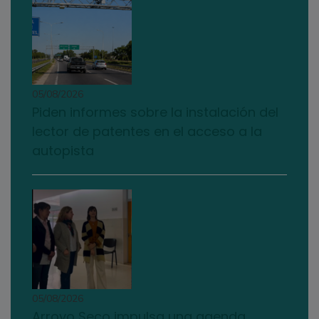
05/08/2026
Piden informes sobre la instalación del
lector de patentes en el acceso a la
autopista
05/08/2026
Arroyo Seco impulsa una agenda