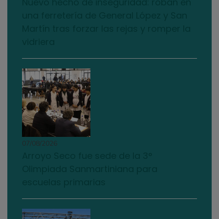
Nuevo hecho de inseguridad: roban en
una ferretería de General López y San
Martín tras forzar las rejas y romper la
vidriera
07/08/2026
Arroyo Seco fue sede de la 3°
Olimpiada Sanmartiniana para
escuelas primarias