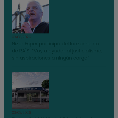
03/08/2026
Nizar Esper participó del lanzamiento
de RAÍS: “Voy a ayudar al justicialismo,
sin aspiraciones a ningún cargo”
03/08/2026