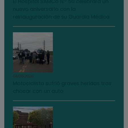
El Hospital SAMCo N.º 50 celebrará un
nuevo aniversario con la
reinauguración de su Guardia Médica
04/08/2026
Motociclista sufrió graves heridas tras
chocar con un auto