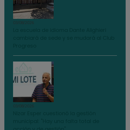
03/08/2026
La escuela de idioma Dante Alighieri
cambiará de sede y se mudará al Club
Progreso
03/08/2026
Nizar Esper cuestionó la gestión
municipal: "Hay una falta total de
acción y de gestión"