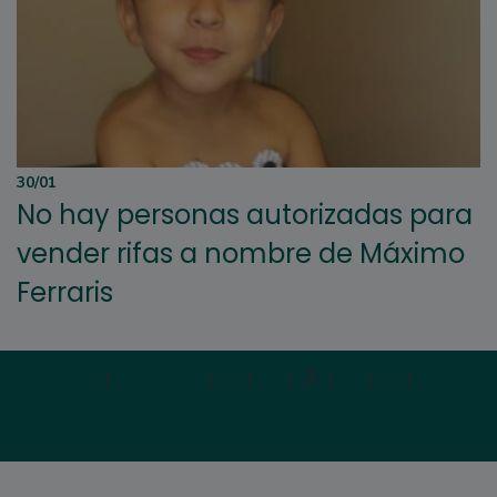
30/01
No hay personas autorizadas para
vender rifas a nombre de Máximo
Ferraris
Primera
|
Anterior
|
1
|
2
|
3
|
4
|
5
|
Siguien