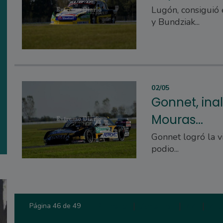
Lugón, consiguió 
y Bundziak...
02/05
Gonnet, inal
Mouras...
Gonnet logró la v
podio...
Primera
|
Anterior
|
44
|
45
Página 46 de 49