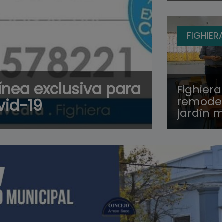
FIGHIER
ínea exclusiva para
Fighiera
remodela
vid-19
jardín 