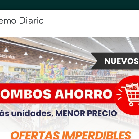
emo Diario
OCIO
DEPORTES
FIGHIERA
GENERAL LAGOS
POLICIALES
RE