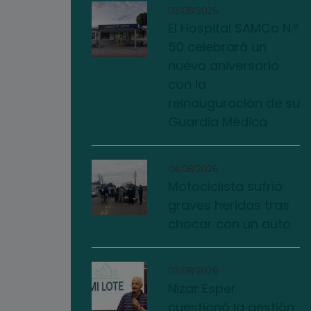
03/08/2026
El Hospital SAMCo N.º
50 celebrará un
nuevo aniversario
con la
reinauguración de su
Guardia Médica
04/08/2026
Motociclista sufrió
graves heridas tras
chocar con un auto
03/08/2026
Nizar Esper
cuestionó la gestión