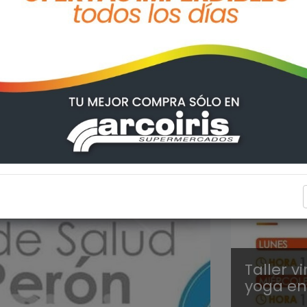
FIGHIER
Taller v
yoga en