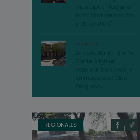
municipal: "Hay una
falta total de acción
y de gestión"
03/08/2026
La escuela de idioma
Dante Alighieri
cambiará de sede y
se mudará al Club
Progreso
REGIONALES