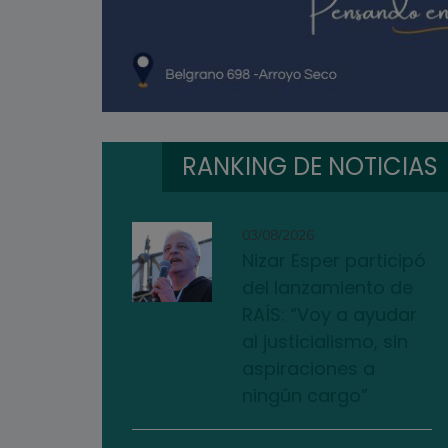
RANKING DE NOTICIAS
03/08/2026
Nizar Esper participó
del lanzamiento de
RAÍS: “Voy a ayudar
al justicialismo, sin
aspiraciones a
ningún cargo”