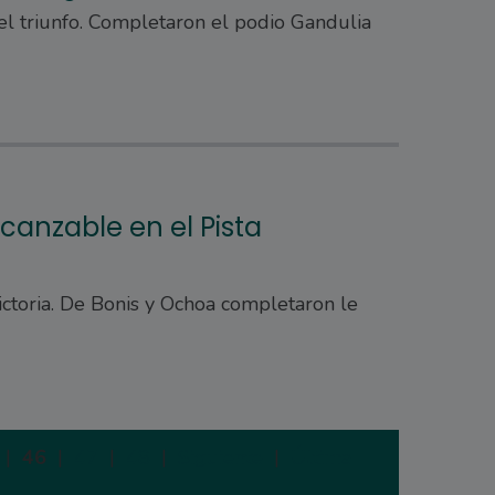
el triunfo. Completaron el podio Gandulia
canzable en el Pista
ictoria. De Bonis y Ochoa completaron le
|
46
|
47
|
48
|
Siguiente
|
Última