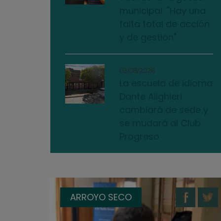
municipal: "Hay una
falta total de acción
y de gestión"
03/08/2026
La escuela de idioma
Dante Alighieri
cambiará de sede y
se mudará al Club
Progreso
ARROYO SECO