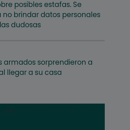
bre posibles estafas. Se
no brindar datos personales
das dudosas
s armados sorprendieron a
l llegar a su casa
|
28
|
29
|
30
|
Siguiente
|
Última