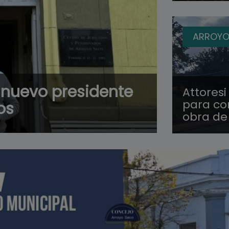
ARROYO
l nuevo presidente
Attoresi
para co
os
obra de 