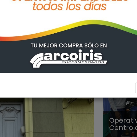
ARROYO
Operati
Centro 