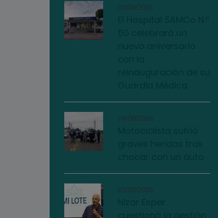
03/08/2026
El Hospital SAMCo N.º
50 celebrará un
nuevo aniversario
con la
reinauguración de su
Guardia Médica
04/08/2026
Motociclista sufrió
graves heridas tras
chocar con un auto
03/08/2026
Nizar Esper
cuestionó la gestión