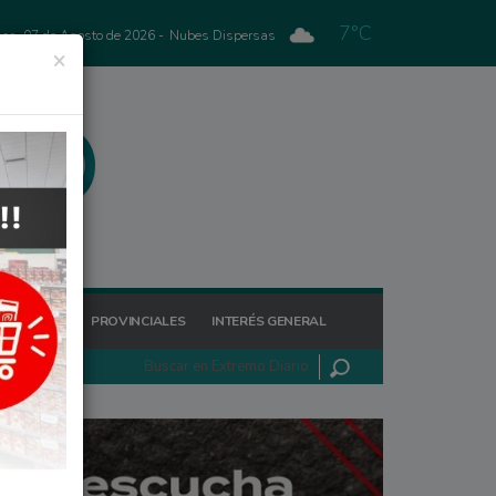
7°C
nes, 07 de Agosto de 2026 -
Nubes Dispersas
×
GIONALES
PROVINCIALES
INTERÉS GENERAL