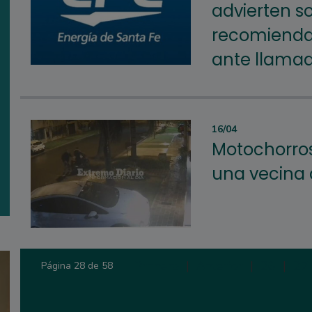
advierten so
recomienda 
ante llama
16/04
Motochorro
una vecina a
Primera
|
Anterior
|
26
|
27
Página 28 de 58