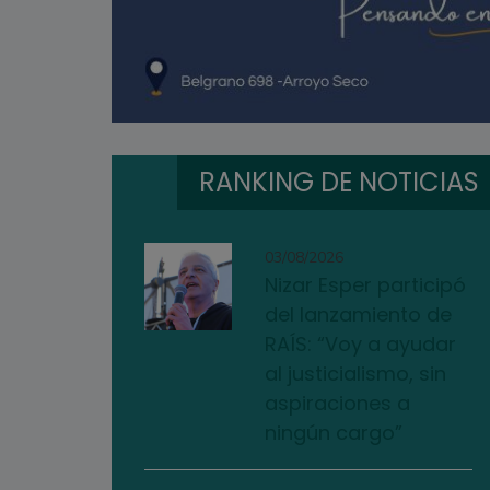
RANKING DE NOTICIAS
03/08/2026
Nizar Esper participó
del lanzamiento de
RAÍS: “Voy a ayudar
al justicialismo, sin
aspiraciones a
ningún cargo”