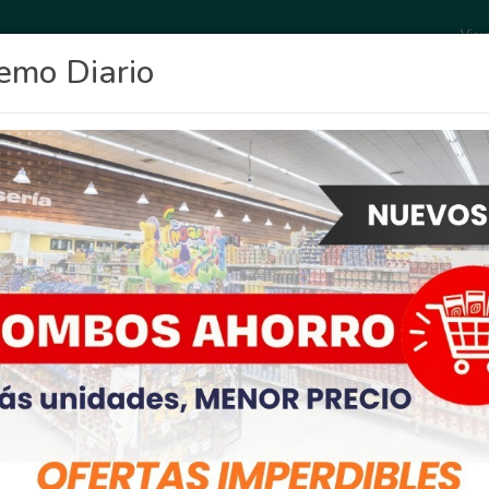
Vier
emo Diario
OCIO
DEPORTES
FIGHIERA
GENERAL LAGOS
POLICIALES
RE