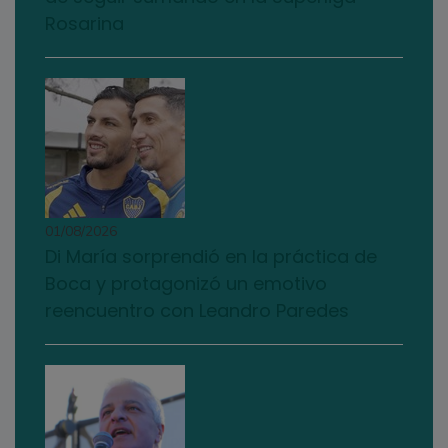
Rosarina
01/08/2026
Di María sorprendió en la práctica de
Boca y protagonizó un emotivo
reencuentro con Leandro Paredes