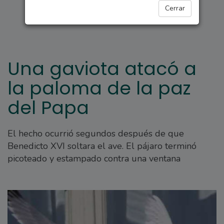
INSÓLITO
Cerrar
Una gaviota atacó a
la paloma de la paz
del Papa
El hecho ocurrió segundos después de que
Benedicto XVI soltara el ave. El pájaro terminó
picoteado y estampado contra una ventana