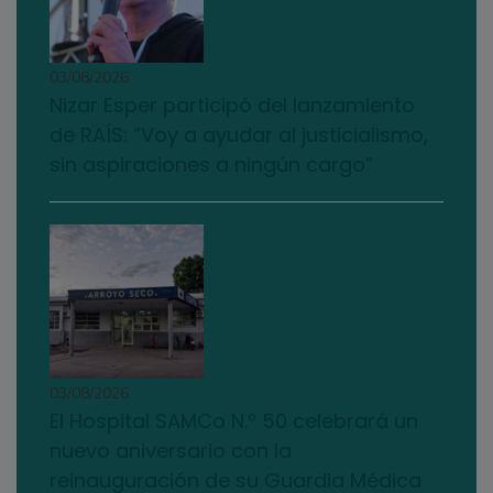
03/08/2026
Nizar Esper participó del lanzamiento
de RAÍS: “Voy a ayudar al justicialismo,
sin aspiraciones a ningún cargo”
03/08/2026
El Hospital SAMCo N.º 50 celebrará un
nuevo aniversario con la
reinauguración de su Guardia Médica