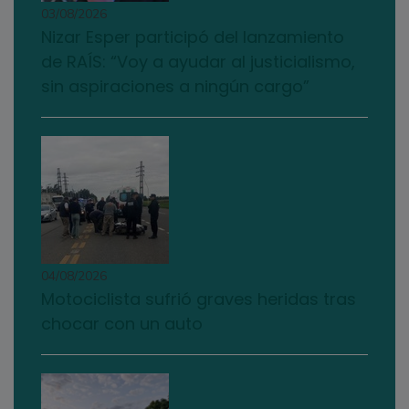
03/08/2026
Nizar Esper participó del lanzamiento
de RAÍS: “Voy a ayudar al justicialismo,
sin aspiraciones a ningún cargo”
04/08/2026
Motociclista sufrió graves heridas tras
chocar con un auto