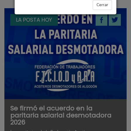
Cerrar
LA POSTA HOY
Se firmó el acuerdo en la
paritaria salarial desmotadora
2026