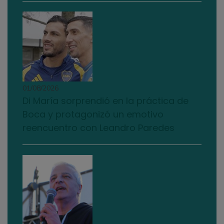
01/08/2026
Di María sorprendió en la práctica de
Boca y protagonizó un emotivo
reencuentro con Leandro Paredes