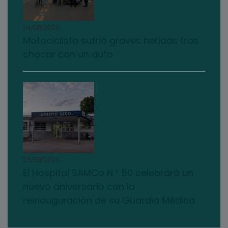
04/08/2026
Motociclista sufrió graves heridas tras
chocar con un auto
03/08/2026
El Hospital SAMCo N.º 50 celebrará un
nuevo aniversario con la
reinauguración de su Guardia Médica