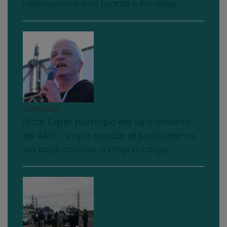
reencuentro con Leandro Paredes
03/08/2026
Nizar Esper participó del lanzamiento
de RAÍS: “Voy a ayudar al justicialismo,
sin aspiraciones a ningún cargo”