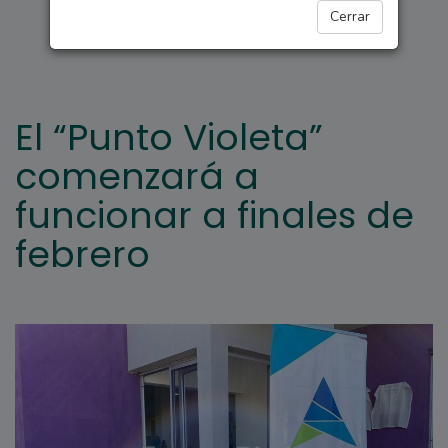
LA POSTA HOY
Cerrar
El “Punto Violeta”
comenzará a
funcionar a finales de
febrero