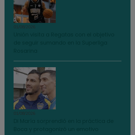
01/08/2026
Unión visita a Regatas con el objetivo
de seguir sumando en la Superliga
Rosarina
01/08/2026
Di María sorprendió en la práctica de
Boca y protagonizó un emotivo