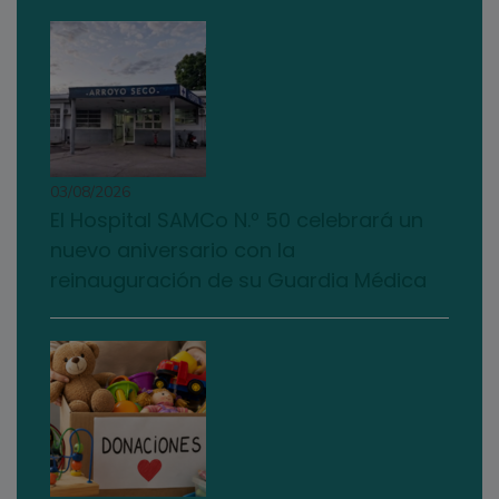
03/08/2026
El Hospital SAMCo N.º 50 celebrará un
nuevo aniversario con la
reinauguración de su Guardia Médica