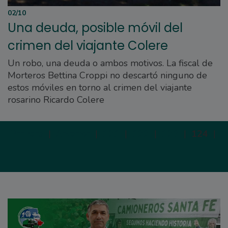
02/10
Una deuda, posible móvil del
crimen del viajante Colere
Un robo, una deuda o ambos motivos. La fiscal de
Morteros Bettina Croppi no descartó ninguno de
estos móviles en torno al crimen del viajante
rosarino Ricardo Colere
Primera
|
Anterior
|
121
|
122
|
123
|
124
|
1