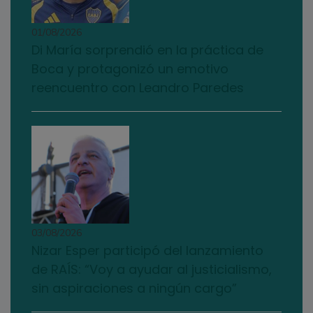
01/08/2026
Di María sorprendió en la práctica de
Boca y protagonizó un emotivo
reencuentro con Leandro Paredes
03/08/2026
Nizar Esper participó del lanzamiento
de RAÍS: “Voy a ayudar al justicialismo,
sin aspiraciones a ningún cargo”