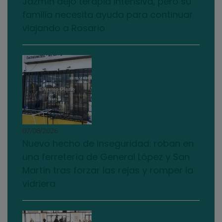
Jazmín dejó terapia intensiva, pero su
familia necesita ayuda para continuar
viajando a Rosario
07/08/2026
Nuevo hecho de inseguridad: roban en
una ferretería de General López y San
Martín tras forzar las rejas y romper la
vidriera