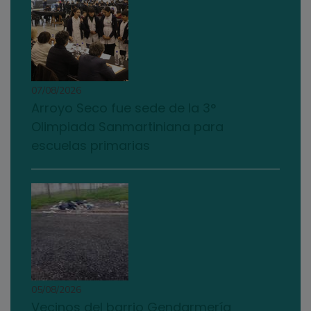
07/08/2026
Arroyo Seco fue sede de la 3°
Olimpiada Sanmartiniana para
escuelas primarias
05/08/2026
Vecinos del barrio Gendarmería