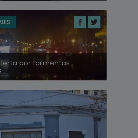
ALES
alerta por tormentas
s