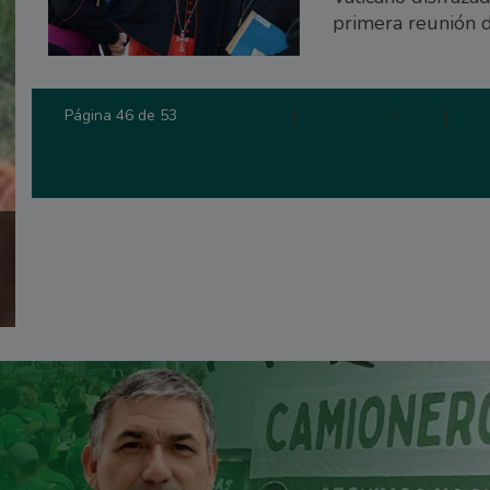
primera reunión 
Primera
|
Anterior
|
44
|
45
Página 46 de 53