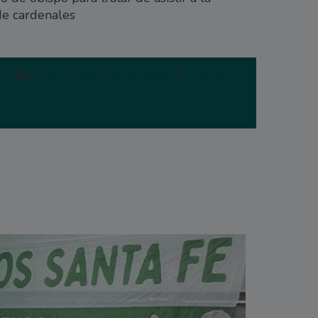
de cardenales
|
46
|
47
|
48
|
Siguiente
|
Última