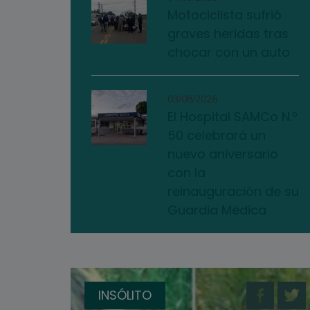
Motociclista sufrió
graves heridas tras
chocar con un auto
03/08/2026
El Hospital SAMCo N.º
50 celebrará un
nuevo aniversario
con la
reinauguración de su
Guardia Médica
INSÓLITO