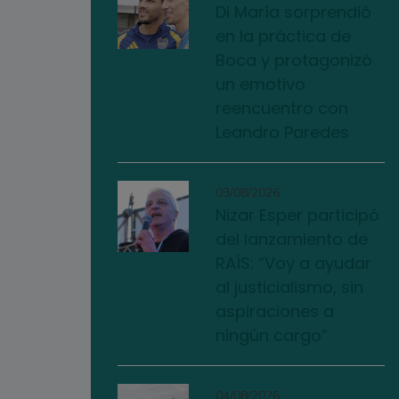
Di María sorprendió
en la práctica de
Boca y protagonizó
un emotivo
reencuentro con
Leandro Paredes
03/08/2026
Nizar Esper participó
del lanzamiento de
RAÍS: “Voy a ayudar
al justicialismo, sin
aspiraciones a
ningún cargo”
04/08/2026