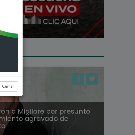
LES
Cerrar
ron a Migliore por presunto
miento agravado de
to