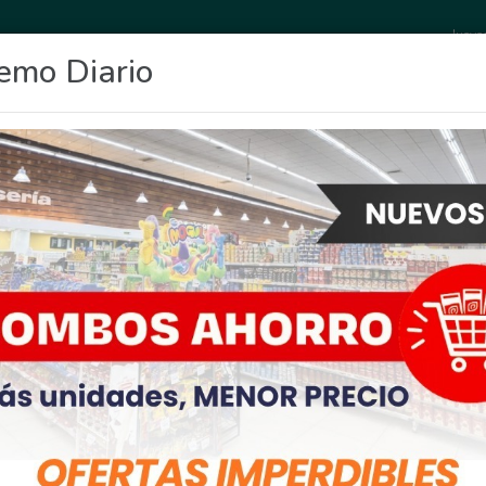
Jueve
emo Diario
OCIO
DEPORTES
FIGHIERA
GENERAL LAGOS
POLICIALES
RE