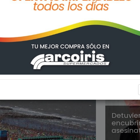
POLICIA
Detuvie
encubri
asesina