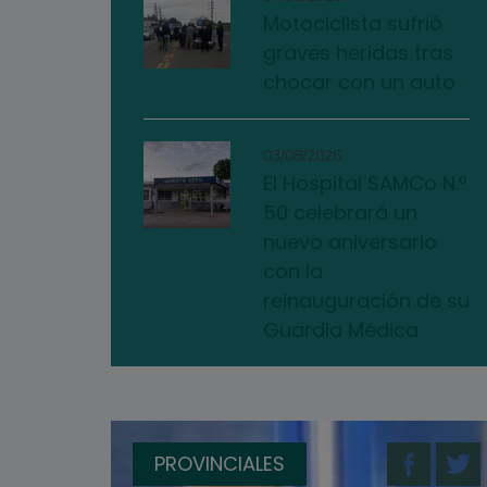
Motociclista sufrió
graves heridas tras
chocar con un auto
03/08/2026
El Hospital SAMCo N.º
50 celebrará un
nuevo aniversario
con la
reinauguración de su
Guardia Médica
PROVINCIALES