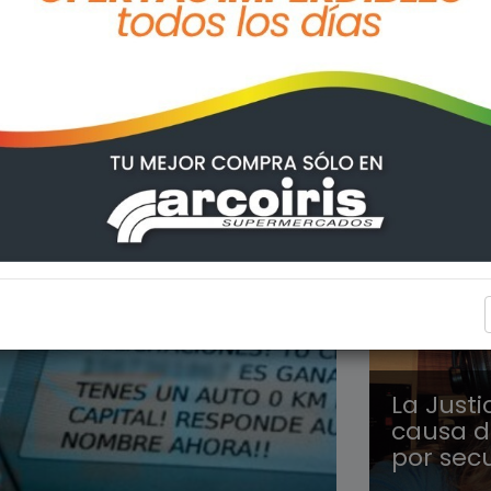
POLICIA
La Justi
causa d
por sec