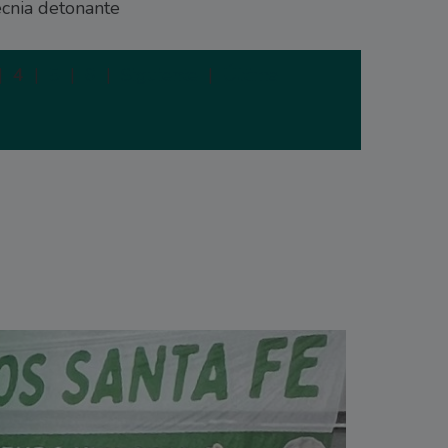
ecnia detonante
|
4
|
5
|
6
|
Siguiente
|
Última