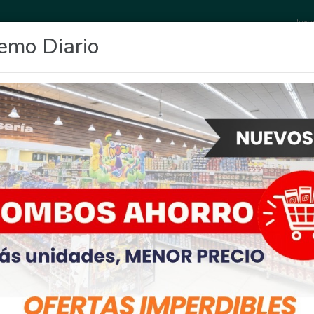
Juev
emo Diario
OCIO
DEPORTES
FIGHIERA
GENERAL LAGOS
POLICIALES
RE