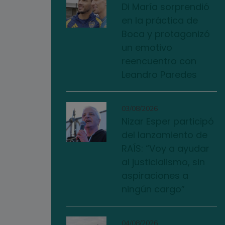
Di María sorprendió
en la práctica de
Boca y protagonizó
un emotivo
reencuentro con
Leandro Paredes
03/08/2026
Nizar Esper participó
del lanzamiento de
RAÍS: “Voy a ayudar
al justicialismo, sin
aspiraciones a
ningún cargo”
04/08/2026