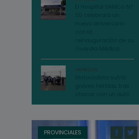
El Hospital SAMCo N.º
50 celebrará un
nuevo aniversario
con la
reinauguración de su
Guardia Médica
04/08/2026
Motociclista sufrió
graves heridas tras
chocar con un auto
PROVINCIALES