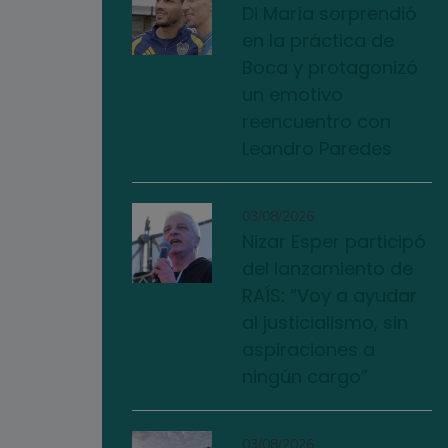
Di María sorprendió
en la práctica de
Boca y protagonizó
un emotivo
reencuentro con
Leandro Paredes
03/08/2026
Nizar Esper participó
del lanzamiento de
RAÍS: “Voy a ayudar
al justicialismo, sin
aspiraciones a
ningún cargo”
03/08/2026