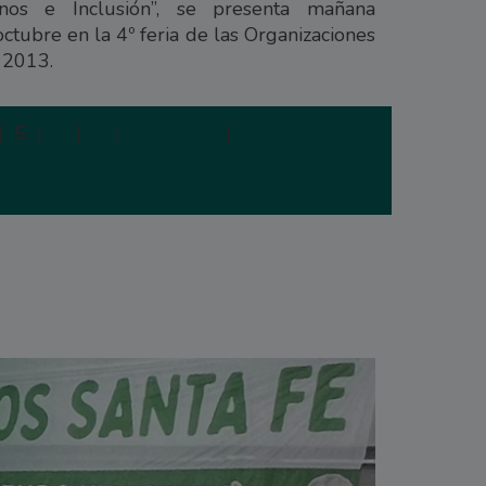
os e Inclusión”, se presenta mañana
ctubre en la 4º feria de las Organizaciones
 2013.
|
5
|
6
|
7
|
Siguiente
|
Última