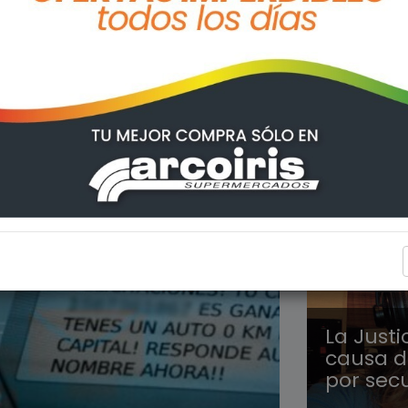
POLICIA
La Justi
causa d
por sec