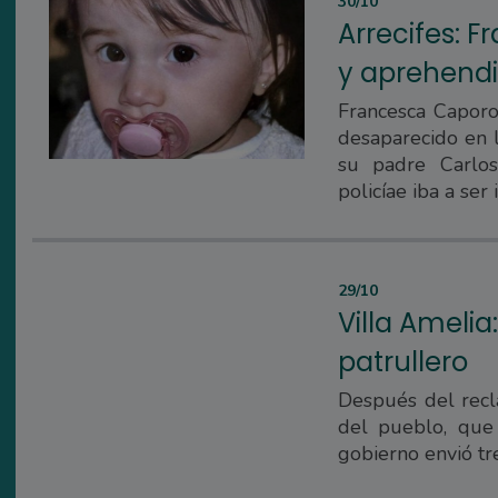
30/10
Arrecifes: 
y aprehendi
Francesca Caporo
desaparecido en l
su padre Carlos
policíae iba a ser
29/10
Villa Amelia
patrullero
Después del recl
del pueblo, que 
gobierno envió tr