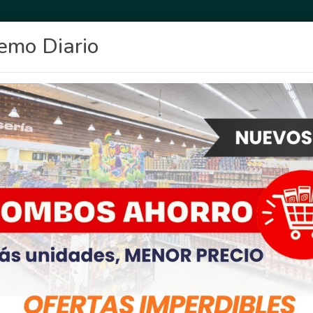
emo Diario
OCIO
DEPORTES
FIGHIERA
GENERAL LAGOS
POLICIALES
RE