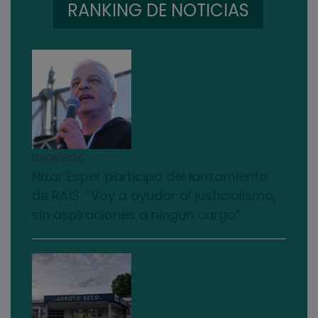
RANKING DE NOTICIAS
03/08/2026
Nizar Esper participó del lanzamiento
de RAÍS: “Voy a ayudar al justicialismo,
sin aspiraciones a ningún cargo”