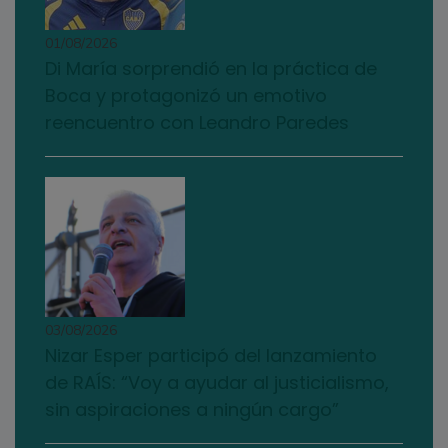
01/08/2026
Di María sorprendió en la práctica de
Boca y protagonizó un emotivo
reencuentro con Leandro Paredes
03/08/2026
Nizar Esper participó del lanzamiento
de RAÍS: “Voy a ayudar al justicialismo,
sin aspiraciones a ningún cargo”