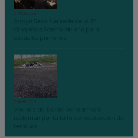
07/08/2026
Arroyo Seco fue sede de la 3°
Olimpiada Sanmartiniana para
escuelas primarias
05/08/2026
Vecinos del barrio Gendarmería
reclaman por la falta de recolección de
residuos