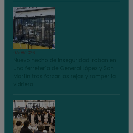
07/08/2026
Nuevo hecho de inseguridad: roban en
una ferretería de General López y San
Martín tras forzar las rejas y romper la
vidriera