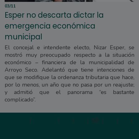
03/11
Esper no descarta dictar la
emergencia económica
municipal
El concejal e intendente electo, Nizar Esper, se
mostró muy preocupado respecto a la situación
económico – financiera de la municipalidad de
Arroyo Seco. Adelantó que tiene intenciones de
que se modifique la ordenanza tributaria que hace,
por lo menos, un año que no pasa por un reajuste;
y admitió que el panorama “es bastante
complicado”.
Primera
|
Anterior
|
48
|
49
|
50
|
51
|
52
|
S