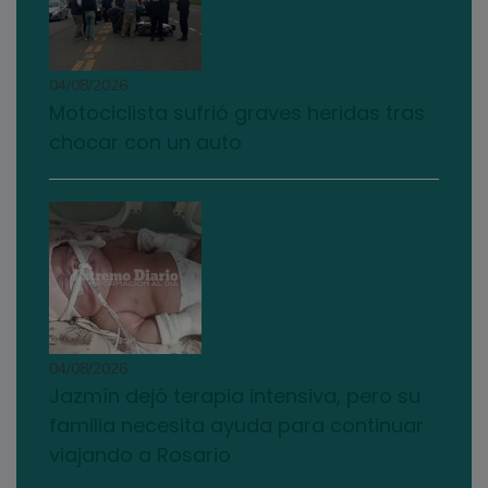
04/08/2026
Motociclista sufrió graves heridas tras
chocar con un auto
04/08/2026
Jazmín dejó terapia intensiva, pero su
familia necesita ayuda para continuar
viajando a Rosario