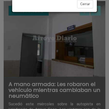
Cerrar
ARROYO SECO
A mano armada: Les robaron el
vehículo mientras cambiaban un
neumático
Sucedió este miércoles sobre la autopista en