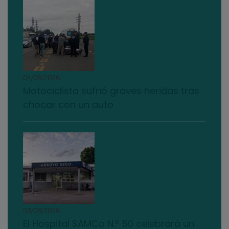
04/08/2026
Motociclista sufrió graves heridas tras
chocar con un auto
03/08/2026
El Hospital SAMCo N.º 50 celebrará un