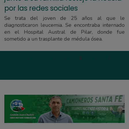
por las redes sociales
Se trata del joven de 25 años al que le
diagnosticaron leucemia. Se encontraba internado
en el Hospital Austral de Pilar, donde fue
sometido a un trasplante de médula ósea.
Primera
|
Anterior
|
6
|
7
|
8
|
9
|
10
|
Siguie