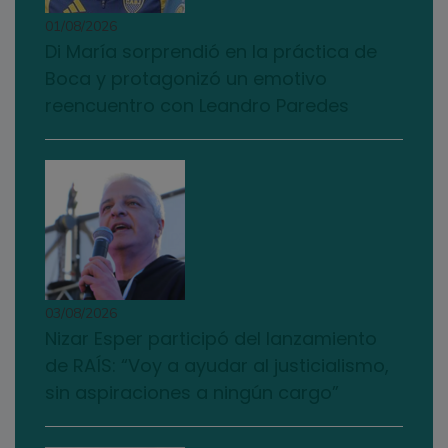
01/08/2026
Di María sorprendió en la práctica de
Boca y protagonizó un emotivo
reencuentro con Leandro Paredes
03/08/2026
Nizar Esper participó del lanzamiento
de RAÍS: “Voy a ayudar al justicialismo,
sin aspiraciones a ningún cargo”