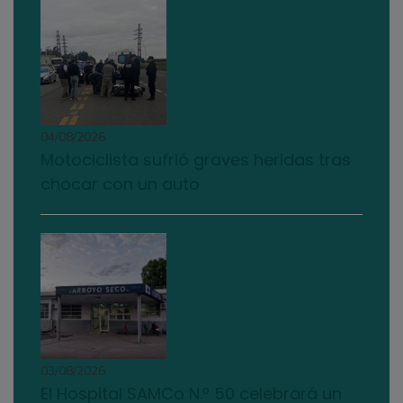
04/08/2026
Motociclista sufrió graves heridas tras
chocar con un auto
03/08/2026
El Hospital SAMCo N.º 50 celebrará un