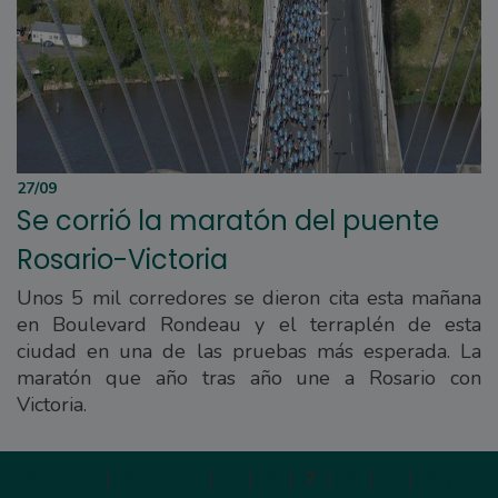
27/09
Se corrió la maratón del puente
Rosario-Victoria
Unos 5 mil corredores se dieron cita esta mañana
en Boulevard Rondeau y el terraplén de esta
ciudad en una de las pruebas más esperada. La
maratón que año tras año une a Rosario con
Victoria.
Primera
|
Anterior
|
5
|
6
|
7
|
8
|
9
|
Siguien