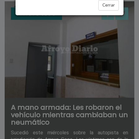
Cerrar
ARROYO SECO
A mano armada: Les robaron el
vehículo mientras cambiaban un
neumático
Sucedió este miércoles sobre la autopista en