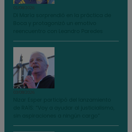
01/08/2026
Di María sorprendió en la práctica de
Boca y protagonizó un emotivo
reencuentro con Leandro Paredes
03/08/2026
Nizar Esper participó del lanzamiento
de RAÍS: “Voy a ayudar al justicialismo,
sin aspiraciones a ningún cargo”