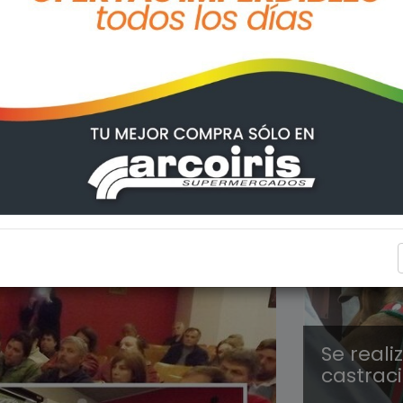
ARROYO
Se real
castrac