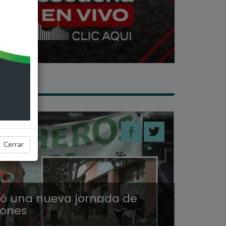
 SECO
Cerrar
izó una nueva jornada de
iones