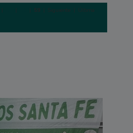
|
57
|
58
|
59
|
Siguiente |
Última