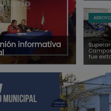
ARROYO
unión informativa
Superaro
Campañ
al
fue exit