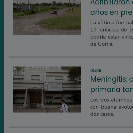
Acribillaro
años en pr
La víctima fue ha
17 orificios de b
podría estar vinc
de Goma.
01/06
Meningitis: 
primaria to
Los dos alumnos 
con buena evolu
dos casos.