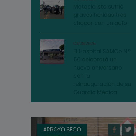
Motociclista sufrió
graves heridas tras
chocar con un auto
03/08/2026
El Hospital SAMCo N.º
50 celebrará un
nuevo aniversario
con la
reinauguración de su
Guardia Médica
ARROYO SECO