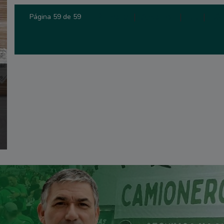
Primera
|
Anterior
|
55
|
56
Página 59 de 59