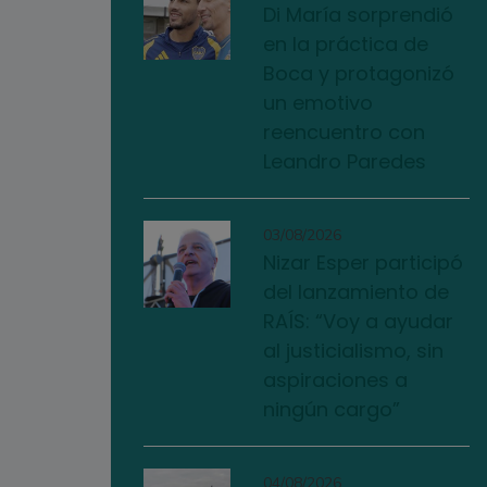
Di María sorprendió
en la práctica de
Boca y protagonizó
un emotivo
reencuentro con
Leandro Paredes
03/08/2026
Nizar Esper participó
del lanzamiento de
RAÍS: “Voy a ayudar
al justicialismo, sin
aspiraciones a
ningún cargo”
04/08/2026