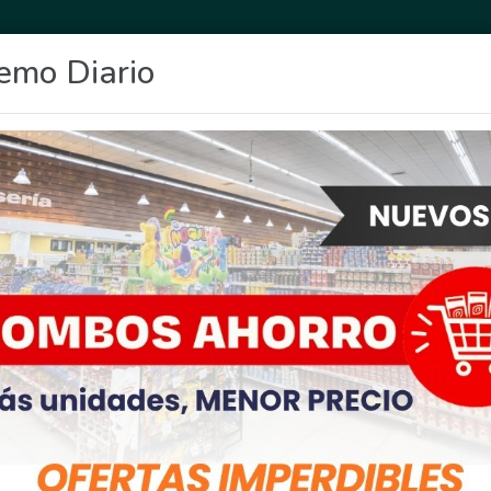
emo Diario
OCIO
DEPORTES
FIGHIERA
GENERAL LAGOS
POLICIALES
RE