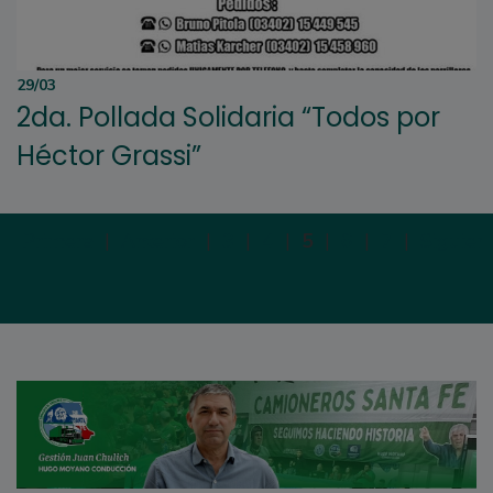
29/03
2da. Pollada Solidaria “Todos por
Héctor Grassi”
Primera
|
Anterior
|
3
|
4
|
5
|
6
|
7
|
Siguien