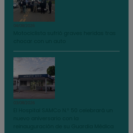
04/08/2026
Motociclista sufrió graves heridas tras
chocar con un auto
03/08/2026
El Hospital SAMCo N.º 50 celebrará un
nuevo aniversario con la
reinauguración de su Guardia Médica