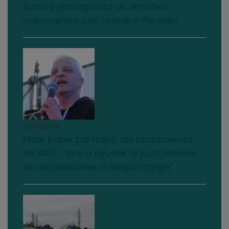
Boca y protagonizó un emotivo
reencuentro con Leandro Paredes
03/08/2026
Nizar Esper participó del lanzamiento
de RAÍS: “Voy a ayudar al justicialismo,
sin aspiraciones a ningún cargo”