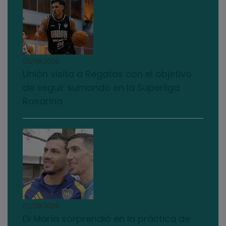
01/08/2026
Unión visita a Regatas con el objetivo
de seguir sumando en la Superliga
Rosarina
01/08/2026
Di María sorprendió en la práctica de