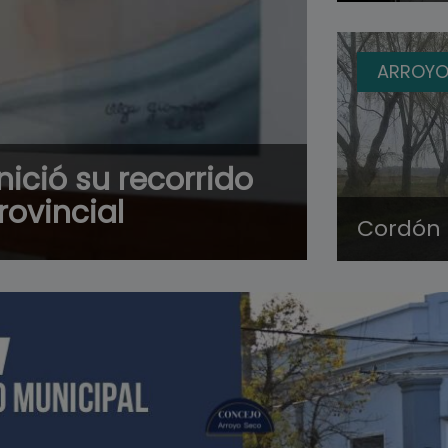
ARROYO
nició su recorrido
provincial
Cordón 