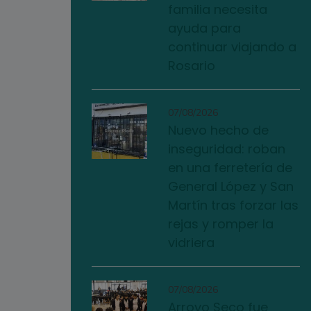
familia necesita
ayuda para
continuar viajando a
Rosario
07/08/2026
Nuevo hecho de
inseguridad: roban
en una ferretería de
General López y San
Martín tras forzar las
rejas y romper la
vidriera
07/08/2026
Arroyo Seco fue