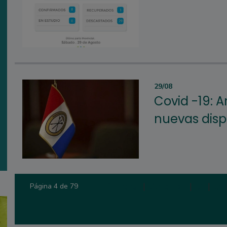
29/08
Covid -19: A
nuevas disp
Primera
|
Anterior
|
2
|
3
Página 4 de 79