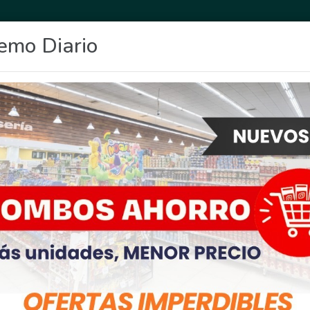
emo Diario
OCIO
DEPORTES
FIGHIERA
GENERAL LAGOS
POLICIALES
RE