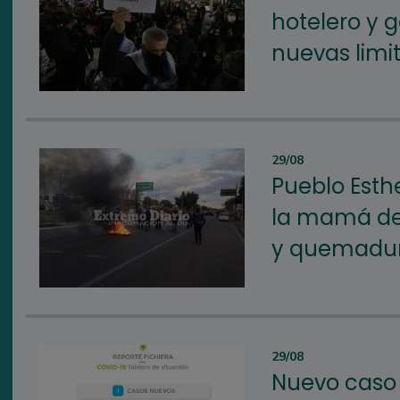
hotelero y 
nuevas limi
29/08
Pueblo Esth
la mamá del
y quemadu
29/08
Nuevo caso 