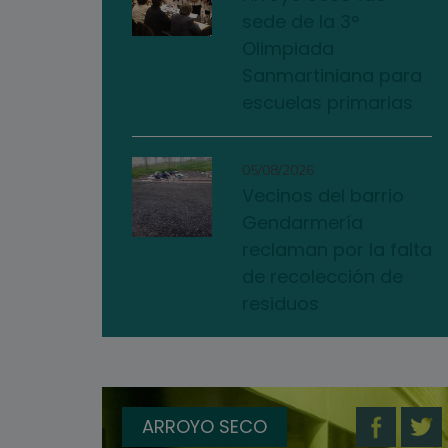
sede de la 3°
Olimpiada
Sanmartiniana para
escuelas primarias
05/08/2026
Vecinos del barrio
Gendarmería
reclaman por la falta
de recolección de
residuos
ARROYO SECO