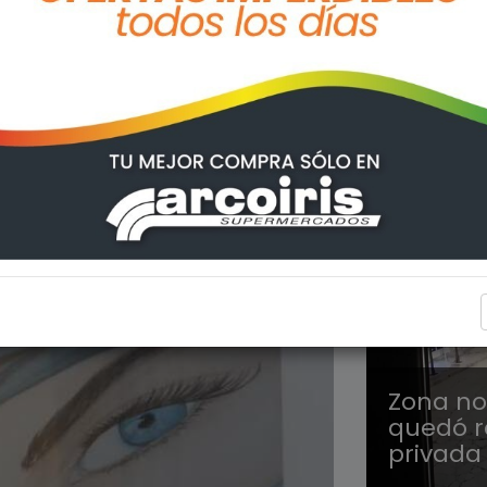
ARROYO
Zona nor
quedó r
privada