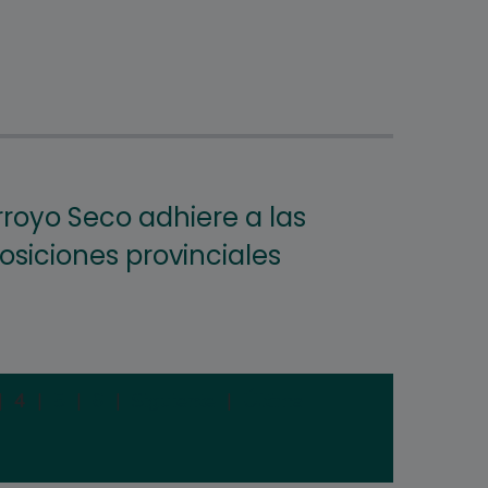
rroyo Seco adhiere a las
osiciones provinciales
|
4
|
5
|
6
|
Siguiente
|
Última