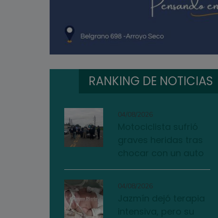
RANKING DE NOTICIAS
04/08/2026
Motociclista sufrió
graves heridas tras
chocar con un auto
04/08/2026
Jazmín dejó terapia
intensiva, pero su