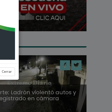
 SECO
Cerrar
te: Ladrón violentó autos y
egistrado en cámara