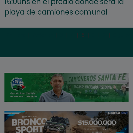
16:00hs en el predio donde será la
playa de camiones comunal
Primera
|
Anterior
|
3
|
4
|
5
|
6
|
7
|
Siguien