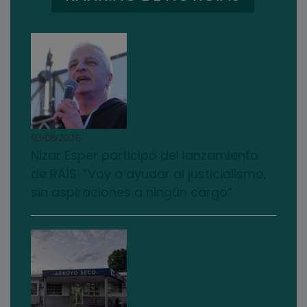
03/08/2026
Nizar Esper participó del lanzamiento
de RAÍS: “Voy a ayudar al justicialismo,
sin aspiraciones a ningún cargo”