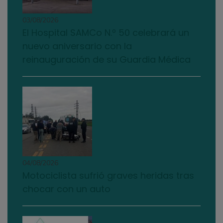
03/08/2026
El Hospital SAMCo N.º 50 celebrará un
nuevo aniversario con la
reinauguración de su Guardia Médica
04/08/2026
Motociclista sufrió graves heridas tras
chocar con un auto