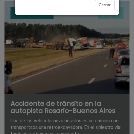
Cerrar
REGIONALES
Accidente de tránsito en la
autopista Rosario-Buenos Aires
Uno de los vehículos involucrados es un camión que
transportaba una retroexcavadora. En el siniestro vial
también participó una camioneta.